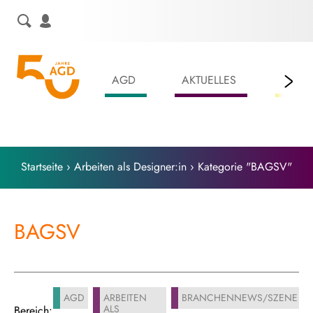
Skip
to
content
AGD
AKTUELLES
LEIS
Startseite
›
Arbeiten als Designer:in
›
Kategorie "BAGSV"
BAGSV
AGD
ARBEITEN
BRANCHENNEWS/SZENE
ALS
Bereich: