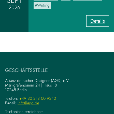
SEPT
o
Writing
2026
a
r
:
Details
d
U
z
X
u
-
m
W
V
r
i
i
s
t
u
i
a
GESCHÄFTSSTELLE
n
l
g
–
Allianz deutscher Designer (AGD) e.V.
F
Markgrafendamm 24 | Haus 18
K
10245 Berlin
o
o
u
m
Telefon:
+49 30 213 00 9340
n
E-Mail:
info@agd.de
p
d
l
Telefonisch erreichbar: