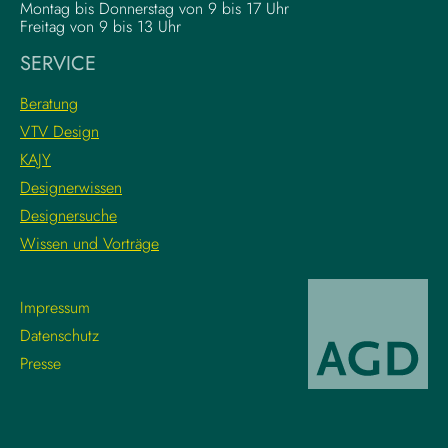
a
e
Montag bis Donnerstag von 9 bis 17 Uhr
t
x
Freitag von 9 bis 13 Uhr
i
e
SERVICE
o
K
n
r
Beratung
s
e
VTV Design
:
a
KAJY
L
t
e
i
Designerwissen
r
v
Designersuche
n
w
Wissen und Vorträge
e
o
d
r
i
k
Impressum
e
f
Datenschutz
g
l
Presse
r
o
o
w
s
s
s
m