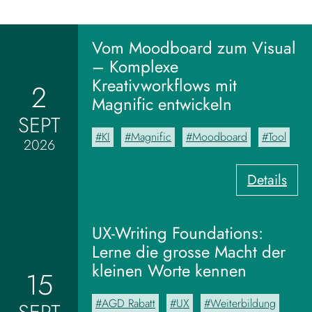
Vom Moodboard zum Visual
– Komplexe
Kreativworkflows mit
2
Magnific entwickeln
SEPT
KI
Magnific
Moodboard
Tool
2026
:
Details
V
o
m
UX-Writing Foundations:
M
Lerne die grosse Macht der
o
kleinen Worte kennen
15
o
d
AGD Rabatt
UX
Weiterbildung
b