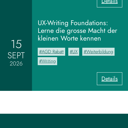
:
Details
V
o
m
UX-Writing Foundations:
M
Lerne die grosse Macht der
o
kleinen Worte kennen
15
o
d
AGD Rabatt
UX
Weiterbildung
SEPT
b
o
Writing
2026
a
r
:
Details
d
U
z
X
u
-
m
W
V
r
i
i
s
t
u