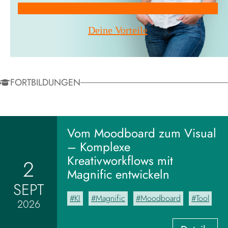
Mitglied werden!
Deine Vorteile
FORTBILDUNGEN
Vom Moodboard zum Visual
– Komplexe
Kreativworkflows mit
2
Magnific entwickeln
SEPT
KI
Magnific
Moodboard
Tool
2026