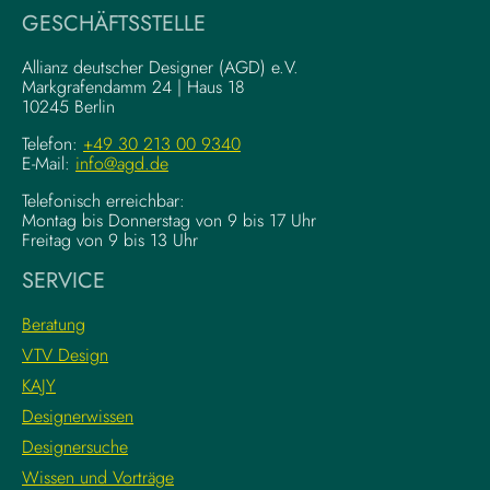
i
a
GESCHÄFTSSTELLE
n
l
g
–
Allianz deutscher Designer (AGD) e.V.
F
Markgrafendamm 24 | Haus 18
K
10245 Berlin
o
o
u
m
Telefon:
+49 30 213 00 9340
n
E-Mail:
info@agd.de
p
d
l
Telefonisch erreichbar:
a
e
Montag bis Donnerstag von 9 bis 17 Uhr
t
x
Freitag von 9 bis 13 Uhr
i
e
SERVICE
o
K
n
r
Beratung
s
e
VTV Design
:
a
KAJY
L
t
e
i
Designerwissen
r
v
Designersuche
n
w
Wissen und Vorträge
e