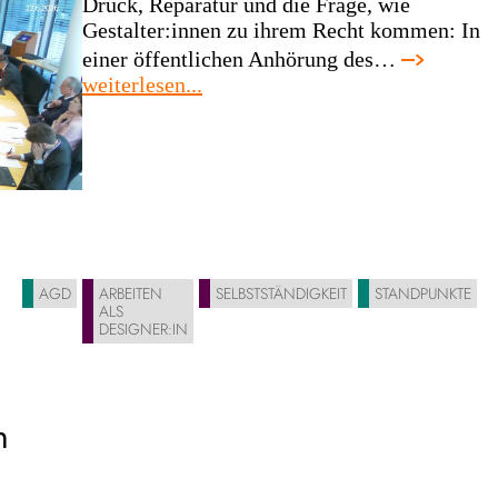
Druck, Reparatur und die Frage, wie
Gestalter:innen zu ihrem Recht kommen: In
einer öffentlichen Anhörung des…
:
weiterlesen...
im
bundestag
für
ein
designrecht,
das
auch
für
AGD
ARBEITEN
SELBSTSTÄNDIGKEIT
STANDPUNKTE
ALS
soloselbstständige
DESIGNER:IN
funktioniert
n