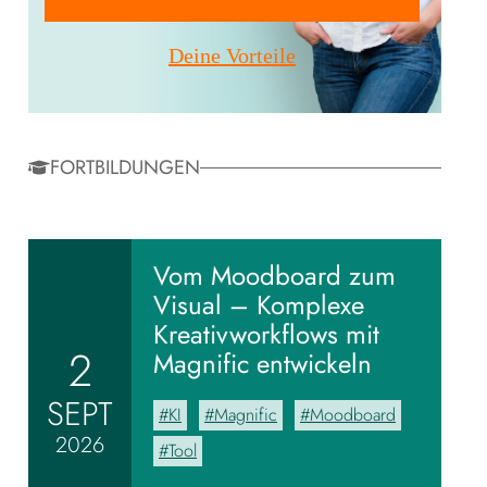
Mitglied werden!
ten
Deine Vorteile
FORTBILDUNGEN
Vom Moodboard zum
Visual – Komplexe
Kreativworkflows mit
2
Magnific entwickeln
SEPT
KI
Magnific
Moodboard
2026
Tool
eue