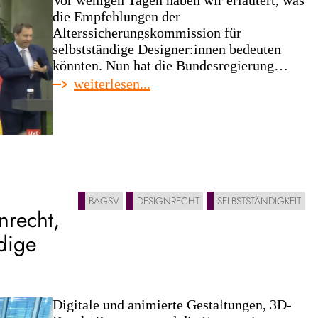
Vor wenigen Tagen haben wir erläutert, was
die Empfehlungen der
Alterssicherungskommission für
selbstständige Designer:innen bedeuten
könnten. Nun hat die Bundesregierung…
:
weiterlesen...
rentenpläne
und
reformpaket
der
bundesregierung:
was
jetzt
BAGSV
DESIGNRECHT
SELBSTSTÄNDIGKEIT
nrecht,
für
selbstständige
dige
designer:innen
wichtig
wird
Digitale und animierte Gestaltungen, 3D-