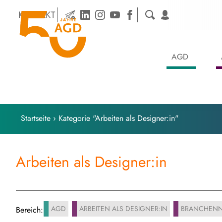
Skip
KONTAKT
to
content
AGD
Startseite
›
Kategorie "Arbeiten als Designer:in"
Arbeiten als Designer:in
AGD
ARBEITEN ALS DESIGNER:IN
BRANCHENN
Bereich: