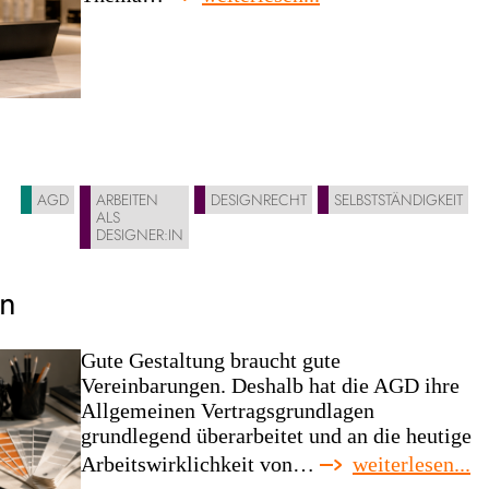
offenlegungspflich
beim
einsatz
von
ki-
anwendungen
–
ein
AGD
ARBEITEN
DESIGNRECHT
SELBSTSTÄNDIGKEIT
update
ALS
DESIGNER:IN
en
Gute Gestaltung braucht gute
Vereinbarungen. Deshalb hat die AGD ihre
Allgemeinen Vertragsgrundlagen
grundlegend überarbeitet und an die heutige
:
Arbeitswirklichkeit von…
weiterlesen...
n