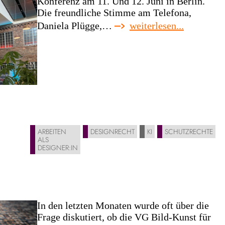
Konferenz am 11. Und 12. Juni in Berlin.
Die freundliche Stimme am Telefona,
:
Daniela Plügge,…
weiterlesen...
prada,
finanzamt
briefe
und
softeis-
maschine
ARBEITEN
DESIGNRECHT
KI
SCHUTZRECHTE
ALS
DESIGNER:IN
In den letzten Monaten wurde oft über die
Frage diskutiert, ob die VG Bild-Kunst für