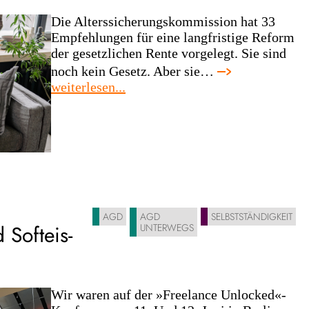
Die Alterssicherungskommission hat 33
Empfehlungen für eine langfristige Reform
der gesetzlichen Rente vorgelegt. Sie sind
noch kein Gesetz. Aber sie…
:
weiterlesen...
rentenreform:
selbstständige
müssen
mitgedacht
werden
–
und
gleichbehandlung
AGD
AGD
SELBSTSTÄNDIGKEIT
 Softeis-
UNTERWEGS
darf
kein
symbol
bleiben
Wir waren auf der »Freelance Unlocked«-