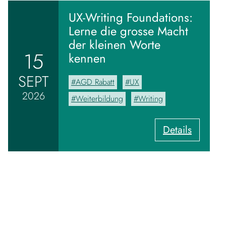
m
M
UX-Writing Foundations:
o
Lerne die grosse Macht
o
der kleinen Worte
d
15
kennen
b
o
SEPT
AGD Rabatt
UX
a
2026
r
Weiterbildung
Writing
d
z
:
Details
u
U
m
X
V
-
i
W
s
r
u
i
a
t
l
i
–