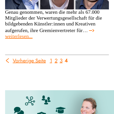
Genau genommen, waren die mehr als 67.000
Mitglieder der Verwertungsgesellschaft für die
bildgebenden Künstler:innen und Kreativen
aufgerufen, ihre Gremienvertreter für…
:
weiterlesen...
vg
bild-
kunst
hatte
Vorherige Seite
1
2
3
4
Go
Go
Go
Go
Go
die
to
to
to
to
to
wahl
Previous
page
page
page
page
Page