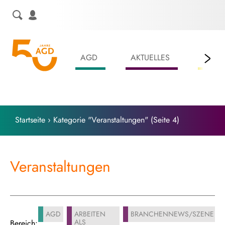
Skip
to
content
AGD
AKTUELLES
LEIS
Startseite
›
Kategorie "Veranstaltungen"
(Seite 4)
Veranstaltungen
AGD
ARBEITEN
BRANCHENNEWS/SZENE
ALS
Bereich: