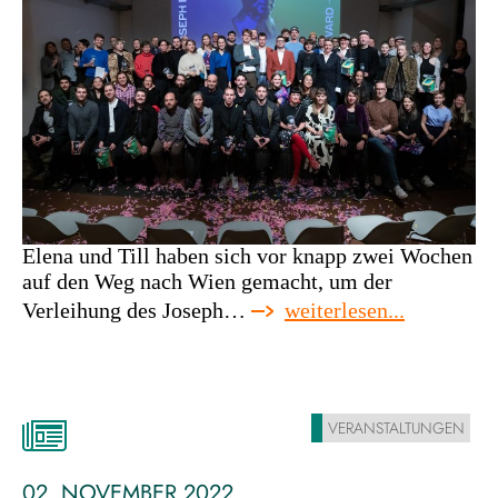
Elena und Till haben sich vor knapp zwei Wochen
auf den Weg nach Wien gemacht, um der
:
Verleihung des Joseph…
weiterlesen...
and
the
award
goes
VERANSTALTUNGEN
to
…
02. NOVEMBER 2022