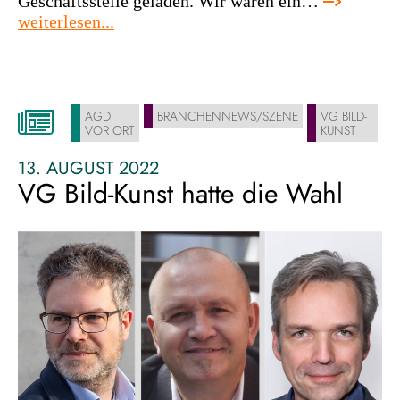
Geschäftsstelle geladen. Wir waren ein…
:
weiterlesen...
das
war
die
macht
AGD
BRANCHENNEWS/SZENE
VG BILD-
der
VOR ORT
KUNST
plattformen
13. AUGUST 2022
VG Bild-Kunst hatte die Wahl