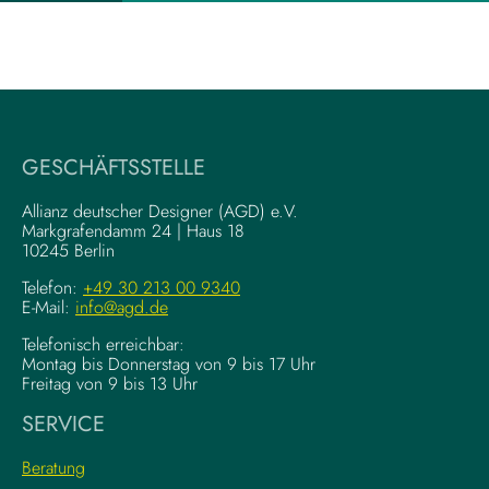
X
u
-
m
W
V
r
i
i
s
t
u
i
a
GESCHÄFTSSTELLE
n
l
g
–
Allianz deutscher Designer (AGD) e.V.
F
Markgrafendamm 24 | Haus 18
K
10245 Berlin
o
o
u
m
Telefon:
+49 30 213 00 9340
n
E-Mail:
info@agd.de
p
d
l
Telefonisch erreichbar:
a
e
Montag bis Donnerstag von 9 bis 17 Uhr
t
x
Freitag von 9 bis 13 Uhr
i
e
SERVICE
o
K
n
r
Beratung
s
e