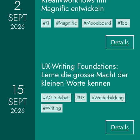
2
Magnific entwickeln
SEPT
KI
Magnific
Moodboard
Tool
2026
:
Details
V
o
m
UX-Writing Foundations:
M
Lerne die grosse Macht der
o
kleinen Worte kennen
15
o
d
AGD Rabatt
UX
Weiterbildung
SEPT
b
o
Writing
2026
a
r
:
Details
d
U
z