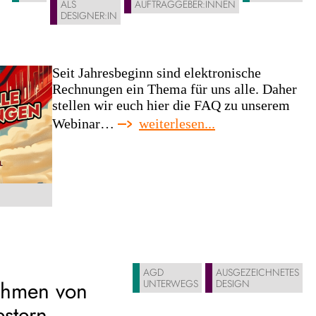
ALS
AUFTRAGGEBER:INNEN
DESIGNER:IN
Seit Jahresbeginn sind elektronische
Rechnungen ein Thema für uns alle. Daher
stellen wir euch hier die FAQ zu unserem
:
Webinar…
weiterlesen...
elektronische
rechnungen
seit
dem
01.01.2025
AGD
AUSGEZEICHNETES
nehmen von
UNTERWEGS
DESIGN
stern