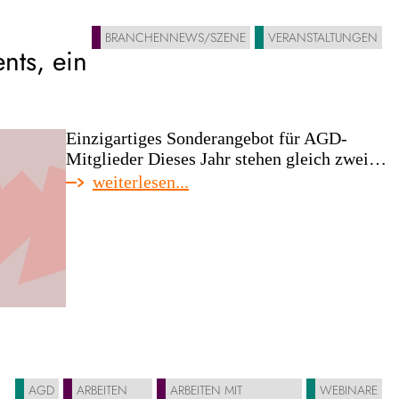
bund
desi
BRANCHENNEWS/SZENE
VERANSTALTUNGEN
nts, ein
des
deut
desi
Einzigartiges Sonderangebot für AGD-
Mitglieder Dieses Jahr stehen gleich zwei…
:
weiterlesen...
gces
x
dive’25
|
zwei
events,
ein
deal
AGD
ARBEITEN
ARBEITEN MIT
WEBINARE