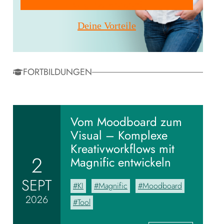
Mitglied werden!
h
Deine Vorteile
FORTBILDUNGEN
ft
ehmen«
Vom Moodboard zum
Visual – Komplexe
Kreativworkflows mit
ss
2
Magnific entwickeln
vbund
SEPT
KI
Magnific
Moodboard
stivals
2026
Tool