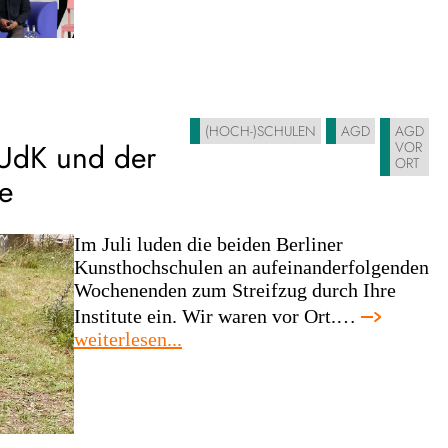
(HOCH-)SCHULEN
AGD
AGD
 UdK und der
VOR
ORT
e
Im Juli luden die beiden Berliner
Kunsthochschulen an aufeinanderfolgenden
Wochenenden zum Streifzug durch Ihre
Institute ein. Wir waren vor Ort.…
:
weiterlesen...
tag
der
offenen
tür