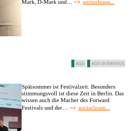
:
Mark, D-Mark und…
weiterlesen...
neulic
in
der
alten
münze
in
berlin:
»zukun
untern
AGD
AGD UNTERWEGS
|
1-
tages-
Spätsommer ist Festivalzeit. Besonders
kongre
stimmungsvoll ist diese Zeit in Berlin. Das
vom
wissen auch die Macher des Forward
kreati
:
Festivals und der…
weiterlesen...
designfe
in
berlin