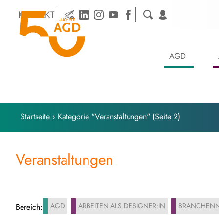
Skip
KONTAKT
to
content
AGD
Startseite
›
Kategorie "Veranstaltungen"
(Seite 2)
Veranstaltungen
AGD
ARBEITEN ALS DESIGNER:IN
BRANCHENN
Bereich: