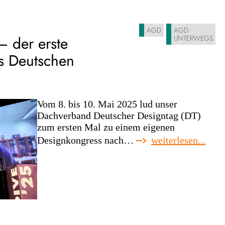
die
stad
–
AGD
AGD
– der erste
ein
UNTERWEGS
stre
s Deutschen
Vom 8. bis 10. Mai 2025 lud unser
Dachverband Deutscher Designtag (DT)
zum ersten Mal zu einem eigenen
:
Designkongress nach…
weiterlesen...
rück
auf
die
dive
–
der
erste