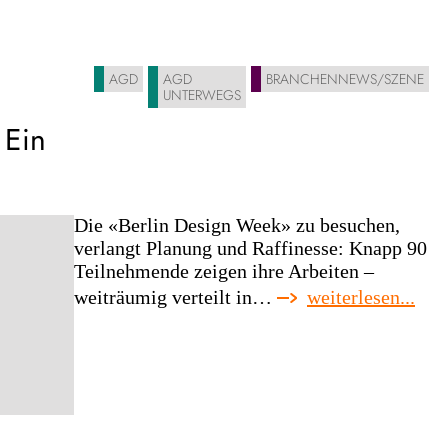
in
der
udk
und
AGD
AGD
BRANCHENNEWS/SZENE
UNTERWEGS
der
kunsthochschule
 Ein
weißensee
Die «Berlin Design Week» zu besuchen,
verlangt Planung und Raffinesse: Knapp 90
Teilnehmende zeigen ihre Arbeiten –
:
weiträumig verteilt in…
weiterlesen...
die
«ber
des
wee
sch
dur