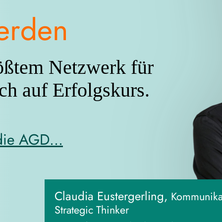
erden
rößtem Netzwerk für
ch auf Erfolgskurs.
 die AGD…
Claudia Eustergerling,
Kommunikat
Strategic Thinker