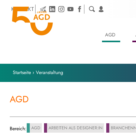
Skip
KONTAKT
to
content
AGD
Startseite
›
Veranstaltung
AGD
AGD
ARBEITEN ALS DESIGNER:IN
BRANCHENN
Bereich: