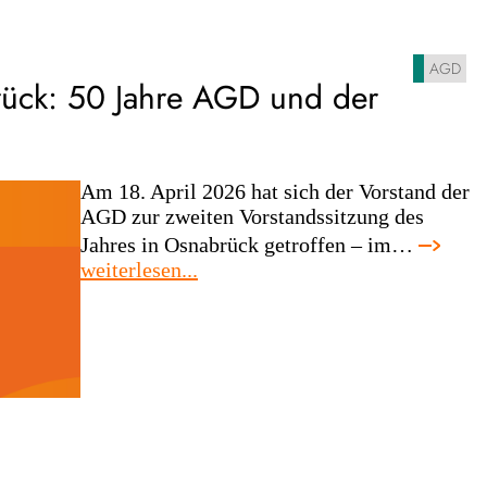
AGD
rück: 50 Jahre AGD und der
Am 18. April 2026 hat sich der Vorstand der
AGD zur zweiten Vorstandssitzung des
Jahres in Osnabrück getroffen – im…
:
weiterlesen...
vorstandssitzung
in
osnabrück:
50
jahre
agd
und
der