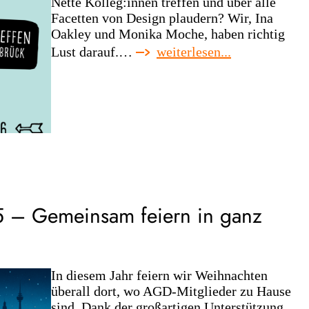
Nette Kolleg:innen treffen und über alle
Facetten von Design plaudern? Wir, Ina
Oakley und Monika Moche, haben richtig
:
Lust darauf.…
weiterlesen...
agd-
regionaltreffe
münster/osna
 – Gemeinsam feiern in ganz
In diesem Jahr feiern wir Weihnachten
überall dort, wo AGD-Mitglieder zu Hause
sind. Dank der großartigen Unterstützung