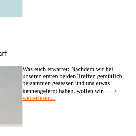
münster/osna
rt
Was euch erwartet: Nachdem wir bei
unseren ersten beiden Treffen gemütlich
beisammen gesessen und uns etwas
kennengelernt haben, wollen wir…
:
weiterlesen...
agd-
regionaltreffen
stuttgart