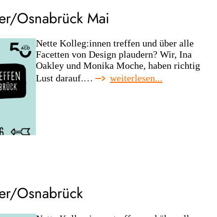
blick
ter/Osnabrück Mai
nach
vorn
Nette Kolleg:innen treffen und über alle
Facetten von Design plaudern? Wir, Ina
Oakley und Monika Moche, haben richtig
:
Lust darauf.…
weiterlesen...
agd-
regionaltreffe
münster/osna
mai
ter/Osnabrück