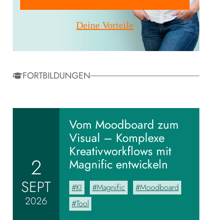
brück
Mitglied werden!
Deine Vorteile
FORTBILDUNGEN
Vom Moodboard zum
Visual – Komplexe
Kreativworkflows mit
2
Magnific entwickeln
ffen
SEPT
KI
Magnific
Moodboard
2026
Tool