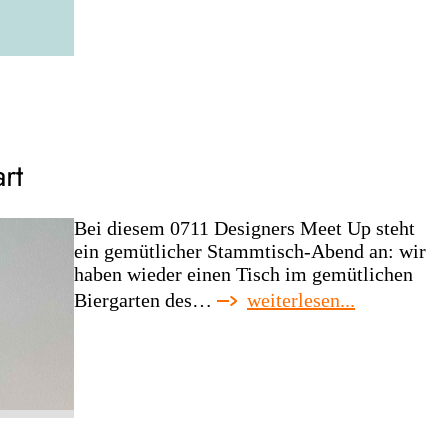
münster/osna
juli
rt
Bei diesem 0711 Designers Meet Up steht
ein gemütlicher Stammtisch-Abend an: wir
haben wieder einen Tisch im gemütlichen
:
Biergarten des…
weiterlesen...
agd-
regionaltre
stuttgart