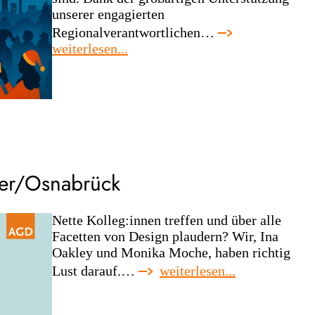
unserer engagierten
Regionalverantwortlichen…
:
weiterlesen...
agd
weihnachtsfeier
2025
–
gemeinsam
feiern
in
ter/Osnabrück
ganz
deutschland
Nette Kolleg:innen treffen und über alle
Facetten von Design plaudern? Wir, Ina
Oakley und Monika Moche, haben richtig
:
Lust darauf.…
weiterlesen...
agd-
regionaltreffe