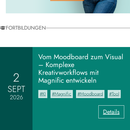
FORTBILDUNGEN
Vom Moodboard zum Visual
– Komplexe
Kreativworkflows mit
2
Magnific entwickeln
SEPT
KI
Magnific
Moodboard
Tool
2026
:
Details
V
o