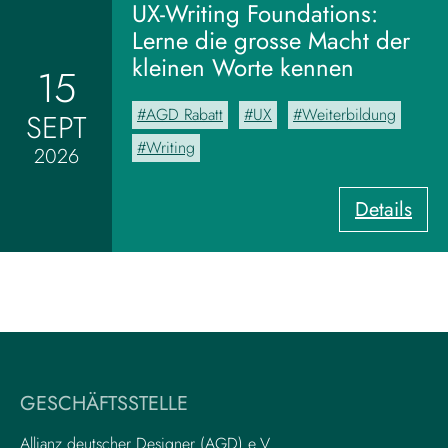
m
UX-Writing Foundations:
M
Lerne die grosse Macht der
o
kleinen Worte kennen
15
o
d
AGD Rabatt
UX
Weiterbildung
SEPT
b
o
Writing
2026
a
r
:
Details
d
U
z
X
u
-
m
W
V
r
i
i
s
t
u
i
a
GESCHÄFTSSTELLE
n
l
g
–
Allianz deutscher Designer (AGD) e.V.