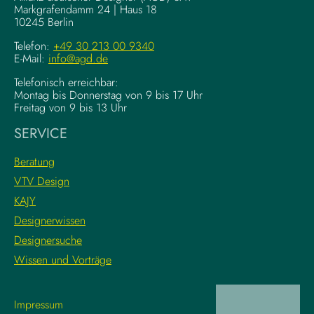
F
Markgrafendamm 24 | Haus 18
K
10245 Berlin
o
o
u
m
Telefon:
+49 30 213 00 9340
n
E-Mail:
info@agd.de
p
d
l
Telefonisch erreichbar:
a
e
Montag bis Donnerstag von 9 bis 17 Uhr
t
x
Freitag von 9 bis 13 Uhr
i
e
SERVICE
o
K
n
r
Beratung
s
e
VTV Design
:
a
KAJY
L
t
e
i
Designerwissen
r
v
Designersuche
n
w
Wissen und Vorträge
e
o
d
r
i
k
Impressum