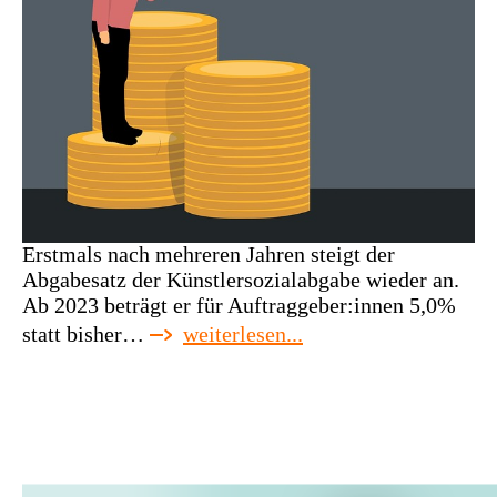
Erstmals nach mehreren Jahren steigt der
Abgabesatz der Künstlersozialabgabe wieder an.
Ab 2023 beträgt er für Auftraggeber:innen 5,0%
:
statt bisher…
weiterlesen...
ksk-
abgabesatz
steigt
2023