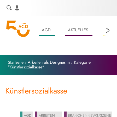
Skip
to
content
AGD
AKTUELLES
LEIS
Startseite
›
Arbeiten als Designer:in
›
Kategorie
"Künstlersozialkasse"
Künstlersozialkasse
AGD
ARBEITEN
BRANCHENNEWS/SZENE