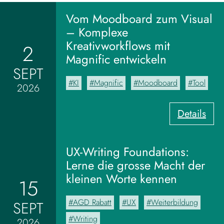
Vom Moodboard zum Visual
– Komplexe
Kreativworkflows mit
2
Magnific entwickeln
SEPT
KI
Magnific
Moodboard
Tool
2026
:
Details
V
o
m
UX-Writing Foundations:
M
Lerne die grosse Macht der
o
kleinen Worte kennen
15
o
d
AGD Rabatt
UX
Weiterbildung
SEPT
b
o
Writing
2026