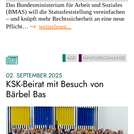
Das Bundesministerium für Arbeit und Soziales
(BMAS) will die Statusfeststellung vereinfachen
– und knüpft mehr Rechtssicherheit an eine neue
:
Pflicht…
weiterlesen...
„neue
selbstständigkeit“:
mehr
klarheit
AGD
KÜNSTLERSOZIALKASSE
–
aber
nicht
02. SEPTEMBER 2025
ohne
KSK-Beirat mit Besuch von
preis
Bärbel Bas