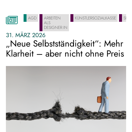
und
reformpaket
der
AGD
ARBEITEN
KÜNSTLERSOZIALKASSE
SELB
bundesregierung:
ALS
was
DESIGNER:IN
31. MÄRZ 2026
jetzt
„Neue Selbstständigkeit“: Mehr
für
selbstständige
Klarheit – aber nicht ohne Preis
designer:innen
wichtig
wird