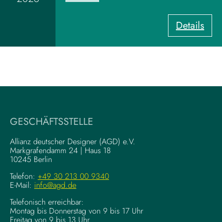
a
r
:
Details
d
U
z
X
u
-
m
W
V
r
i
i
s
t
u
i
a
GESCHÄFTSSTELLE
n
l
g
–
Allianz deutscher Designer (AGD) e.V.
F
Markgrafendamm 24 | Haus 18
K
10245 Berlin
o
o
u
m
Telefon:
+49 30 213 00 9340
n
E-Mail:
info@agd.de
p
d
l
Telefonisch erreichbar:
a
e
Montag bis Donnerstag von 9 bis 17 Uhr
t
x
Freitag von 9 bis 13 Uhr