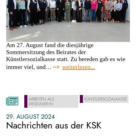
Am 27. August fand die diesjährige
Sommersitzung des Beirates der
Künstlersozialkasse statt. Zu bereden gab es wie
:
immer viel, und…
weiterlesen...
ksk-
beirat
mit
besuch
ARBEITEN ALS
KÜNSTLERSOZIALKASSE
von
DESIGNER:IN
bärbel
bas
29. AUGUST 2024
Nachrichten aus der KSK