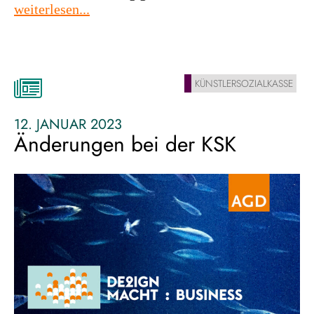
:
weiterlesen...
rückkehr
in
die
gkv
KÜNSTLERSOZIALKASSE
kann
leichter
12. JANUAR 2023
werden
Änderungen bei der KSK