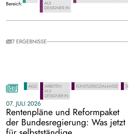
ALS
Bereich:
DESIGNER:IN
7 ERGEBNISSE
AGD
ARBEITEN
KÜNSTLERSOZIALKASSE
SELB
ALS
DESIGNER:IN
07. JULI 2026
Rentenpläne und Reformpaket
der Bundesregierung: Was jetzt
für selbstständige