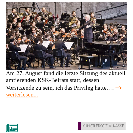
Am 27. August fand die letzte Sitzung des aktuell
amtierenden KSK-Beirats statt, dessen
Vorsitzende zu sein, ich das Privileg hatte.…
:
weiterlesen...
nachrichten
aus
der
ksk
KÜNSTLERSOZIALKASSE