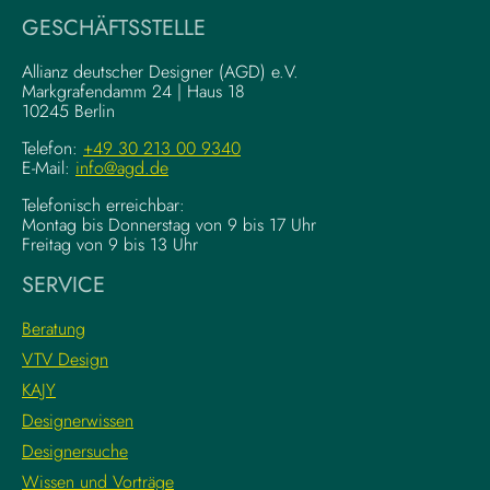
i
a
GESCHÄFTSSTELLE
n
l
g
–
Allianz deutscher Designer (AGD) e.V.
F
Markgrafendamm 24 | Haus 18
K
10245 Berlin
o
o
u
m
Telefon:
+49 30 213 00 9340
n
E-Mail:
info@agd.de
p
d
l
Telefonisch erreichbar:
a
e
Montag bis Donnerstag von 9 bis 17 Uhr
t
x
Freitag von 9 bis 13 Uhr
i
e
SERVICE
o
K
n
r
Beratung
s
e
VTV Design
:
a
KAJY
L
t
e
i
Designerwissen
r
v
Designersuche
n
w
Wissen und Vorträge