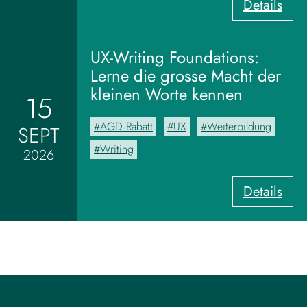
:
Details
V
o
m
UX-Writing Foundations:
M
Lerne die grosse Macht der
o
kleinen Worte kennen
15
o
d
AGD Rabatt
UX
Weiterbildung
SEPT
b
o
Writing
2026
a
r
:
Details
d
U
z
X
u
-
m
W
V
r
i
i
s
t
u