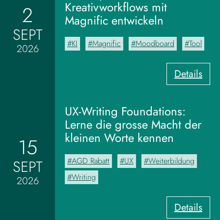
Kreativworkflows mit
2
Magnific entwickeln
SEPT
KI
Magnific
Moodboard
Tool
2026
:
Details
V
o
m
UX-Writing Foundations:
M
Lerne die grosse Macht der
o
kleinen Worte kennen
15
o
d
AGD Rabatt
UX
Weiterbildung
SEPT
b
o
Writing
2026
a
r
:
Details
d
U