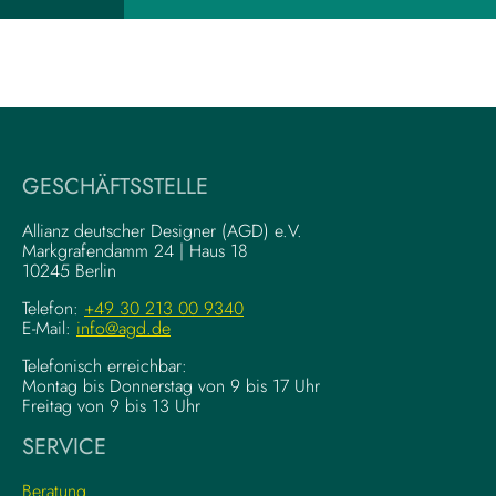
z
X
u
-
m
W
V
r
i
i
s
t
u
i
a
GESCHÄFTSSTELLE
n
l
g
–
Allianz deutscher Designer (AGD) e.V.
F
Markgrafendamm 24 | Haus 18
K
10245 Berlin
o
o
u
m
Telefon:
+49 30 213 00 9340
n
E-Mail:
info@agd.de
p
d
l
Telefonisch erreichbar:
a
e
Montag bis Donnerstag von 9 bis 17 Uhr
t
x
Freitag von 9 bis 13 Uhr
i
e
SERVICE
o
K
n
r
Beratung