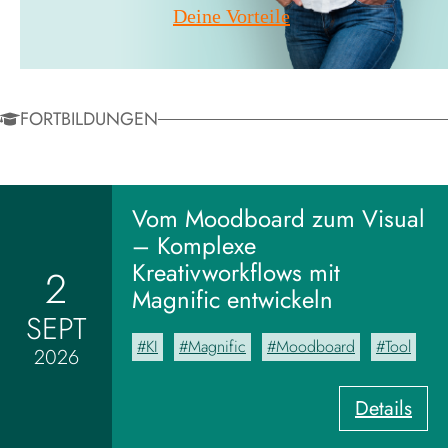
Deine Vorteile
FORTBILDUNGEN
Vom Moodboard zum Visual
– Komplexe
Kreativworkflows mit
2
Magnific entwickeln
SEPT
KI
Magnific
Moodboard
Tool
2026
:
Details
V