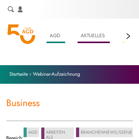
Skip
to
content
AGD
AKTUELLES
LEIS
Startseite
›
Webinar-Aufzeichnung
Business
AGD
ARBEITEN
BRANCHENNEWS/SZENE
ALS
Bereich: