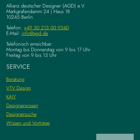
g
–
Allianz deutscher Designer (AGD) e.V.
F
Markgrafendamm 24 | Haus 18
K
10245 Berlin
o
o
u
m
Telefon:
+49 30 213 00 9340
n
E-Mail:
info@agd.de
p
d
l
Telefonisch erreichbar:
a
e
Montag bis Donnerstag von 9 bis 17 Uhr
t
x
Freitag von 9 bis 13 Uhr
i
e
SERVICE
o
K
n
r
Beratung
s
e
VTV Design
:
a
KAJY
L
t
e
i
Designerwissen
r
v
Designersuche
n
w
Wissen und Vorträge
e
o
d
r