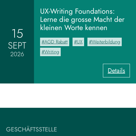
o
m
UX-Writing Foundations:
M
Lerne die grosse Macht der
o
kleinen Worte kennen
15
o
d
AGD Rabatt
UX
Weiterbildung
SEPT
b
o
Writing
2026
a
r
:
Details
d
U
z
X
u
-
m
W
V
r
i
i
s
t
u
i
a
GESCHÄFTSSTELLE
n
l