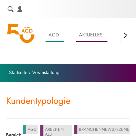
Skip
to
content
AGD
AKTUELLES
LEIS
Startseite
›
Veranstaltung
Kundentypologie
AGD
ARBEITEN
BRANCHENNEWS/SZENE
ALS
Bereich: