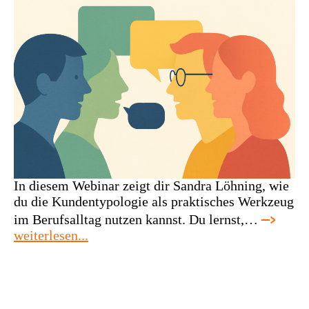
In diesem Webinar zeigt dir Sandra Löhning, wie
du die Kundentypologie als praktisches Werkzeug
im Berufsalltag nutzen kannst. Du lernst,…
:
weiterlesen...
webinar:
kunden
verstehen.
erfolg