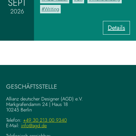
SEPT
b
o
Writing
2026
a
r
:
Details
d
U
z
X
u
-
m
W
V
r
i
i
s
t
u
i
a
GESCHÄFTSSTELLE
n
l
g
–
Allianz deutscher Designer (AGD) e.V.
F
Markgrafendamm 24 | Haus 18
K
10245 Berlin
o
o
u
m
Telefon:
+49 30 213 00 9340
n
E-Mail:
info@agd.de
p
d
l
Telefonisch erreichbar: