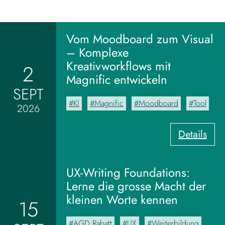
Vom Moodboard zum Visual
– Komplexe
Kreativworkflows mit
2
Magnific entwickeln
SEPT
KI
Magnific
Moodboard
Tool
2026
:
Details
V
o
m
UX-Writing Foundations:
M
Lerne die grosse Macht der
o
kleinen Worte kennen
15
o
d
AGD Rabatt
UX
Weiterbildung