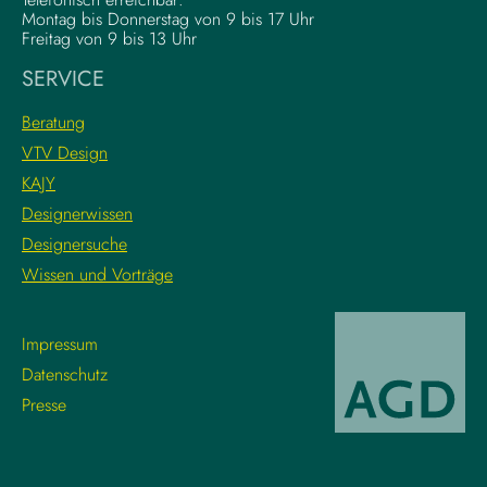
a
e
Montag bis Donnerstag von 9 bis 17 Uhr
t
x
Freitag von 9 bis 13 Uhr
i
e
SERVICE
o
K
n
r
Beratung
s
e
VTV Design
:
a
KAJY
L
t
e
i
Designerwissen
r
v
Designersuche
n
w
Wissen und Vorträge
e
o
d
r
i
k
Impressum
e
f
Datenschutz
g
l
Presse
r
o
o
w
s
s
s