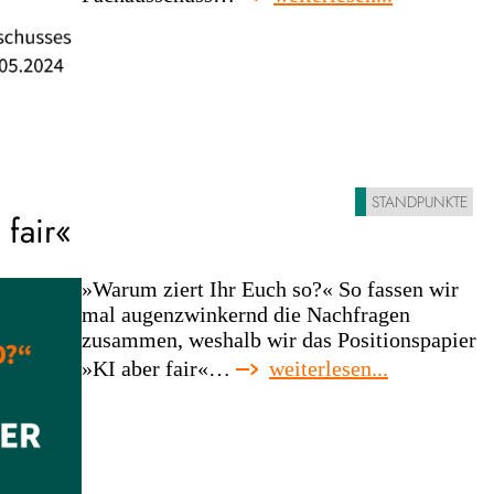
auch
der
kulturrat
beschäftigt
sich
mit
der
ki
STANDPUNKTE
 fair«
»Warum ziert Ihr Euch so?« So fassen wir
mal augenzwinkernd die Nachfragen
zusammen, weshalb wir das Positionspapier
:
»KI aber fair«…
weiterlesen...
unsere
position
zu
»ki
aber