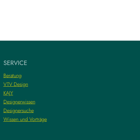
SERVICE
Beratung
VTV Design
KAJY
Designerwissen
Designersuche
Wissen und Vorträge