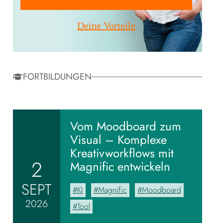
Mitglied werden!
Deine Vorteile
FORTBILDUNGEN
Vom Moodboard zum
Visual – Komplexe
Kreativworkflows mit
2
Magnific entwickeln
SEPT
KI
Magnific
Moodboard
2026
Tool