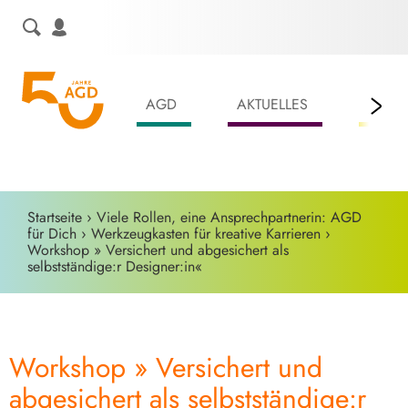
Skip
to
content
AGD
AKTUELLES
LEIS
Startseite
›
Viele Rollen, eine Ansprechpartnerin: AGD
für Dich
›
Werkzeugkasten für kreative Karrieren
›
Workshop » Versichert und abgesichert als
selbstständige:r Designer:in«
Workshop » Versichert und
abgesichert als selbstständige:r