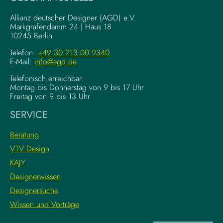
n
l
g
–
Allianz deutscher Designer (AGD) e.V.
F
Markgrafendamm 24 | Haus 18
K
10245 Berlin
o
o
u
m
Telefon:
+49 30 213 00 9340
n
E-Mail:
info@agd.de
p
d
l
Telefonisch erreichbar:
a
e
Montag bis Donnerstag von 9 bis 17 Uhr
t
x
Freitag von 9 bis 13 Uhr
i
e
SERVICE
o
K
n
r
Beratung
s
e
VTV Design
:
a
KAJY
L
t
e
i
Designerwissen
r
v
Designersuche
n
w
Wissen und Vorträge
e
o
d