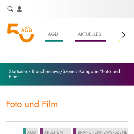
Skip
to
content
AGD
AKTUELLES
LEIS
Startseite
›
Branchennews/Szene
›
Kategorie "Foto und
Film"
Foto und Film
AGD
ARBEITEN
BRANCHENNEWS/SZENE