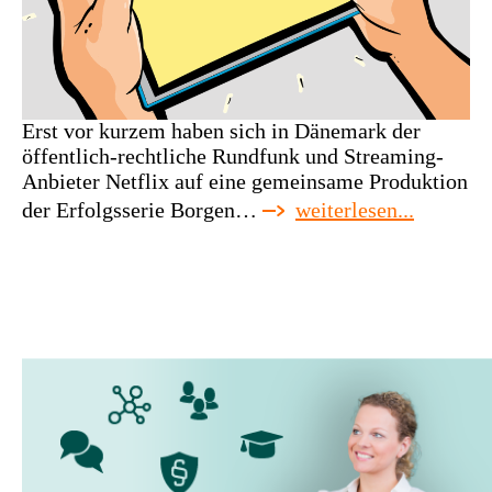
Erst vor kurzem haben sich in Dänemark der
öffentlich-rechtliche Rundfunk und Streaming-
Anbieter Netflix auf eine gemeinsame Produktion
:
der Erfolgsserie Borgen…
weiterlesen...
dänemar
netflix
stellt
seine
produkti
ein.