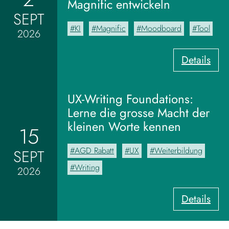
Magnific entwickeln
SEPT
KI
Magnific
Moodboard
Tool
2026
:
Details
V
o
m
UX-Writing Foundations:
M
Lerne die grosse Macht der
o
kleinen Worte kennen
15
o
d
AGD Rabatt
UX
Weiterbildung
SEPT
b
o
Writing
2026
a
r
:
Details
d
U
z
X
u