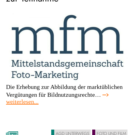
Die Erhebung zur Abbildung der marktüblichen
Vergütungen für Bildnutzungsrechte…
:
weiterlesen...
gestalte
die
zukunft
der
AGD UNTERWEGS
FOTO UND FILM