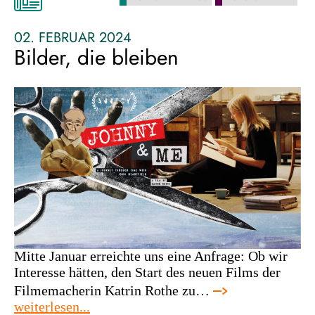
bildpreise
mit
02. FEBRUAR 2024
–
Bilder, die bleiben
letzte
chance
zur
teilnahme
Mitte Januar erreichte uns eine Anfrage: Ob wir
Interesse hätten, den Start des neuen Films der
Filmemacherin Katrin Rothe zu…
:
weiterlesen...