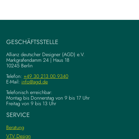
-
m
W
V
r
i
i
s
t
u
i
a
GESCHÄFTSSTELLE
n
l
g
–
Allianz deutscher Designer (AGD) e.V.
F
Markgrafendamm 24 | Haus 18
K
10245 Berlin
o
o
u
m
Telefon:
+49 30 213 00 9340
n
E-Mail:
info@agd.de
p
d
l
Telefonisch erreichbar:
a
e
Montag bis Donnerstag von 9 bis 17 Uhr
t
x
Freitag von 9 bis 13 Uhr
i
e
SERVICE
o
K
n
r
Beratung
s
e
VTV Design
: