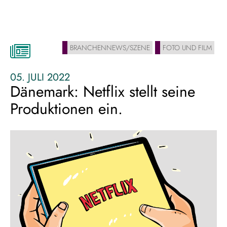
bilder,
die
bleiben
BRANCHENNEWS/SZENE
FOTO UND FILM
05. JULI 2022
Dänemark: Netflix stellt seine
Produktionen ein.