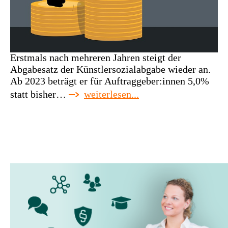
Erstmals nach mehreren Jahren steigt der
Abgabesatz der Künstlersozialabgabe wieder an.
Ab 2023 beträgt er für Auftraggeber:innen 5,0%
:
statt bisher…
weiterlesen...
ksk-
abgabesatz
steigt
2023