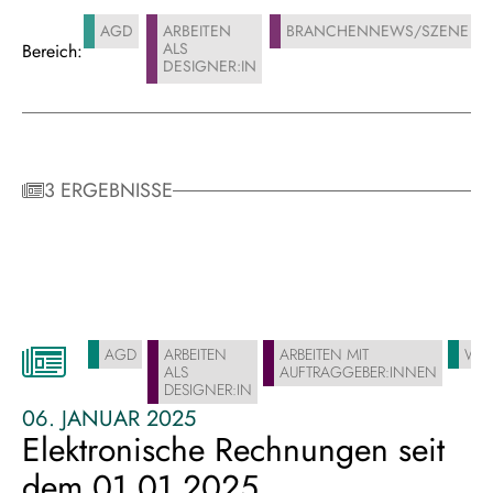
AGD
ARBEITEN
BRANCHENNEWS/SZENE
ALS
Bereich:
DESIGNER:IN
3 ERGEBNISSE
AGD
ARBEITEN
ARBEITEN MIT
WEB
ALS
AUFTRAGGEBER:INNEN
DESIGNER:IN
06. JANUAR 2025
Elektronische Rechnungen seit
dem 01.01.2025