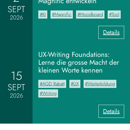
Magnific entwickeln
SEPT
KI
Magnific
Moodboard
Tool
2026
:
Details
V
o
m
UX-Writing Foundations:
M
Lerne die grosse Macht der
o
kleinen Worte kennen
15
o
d
AGD Rabatt
UX
Weiterbildung
SEPT
b
o
Writing
2026
a
r
:
Details
d
U
z
X
u