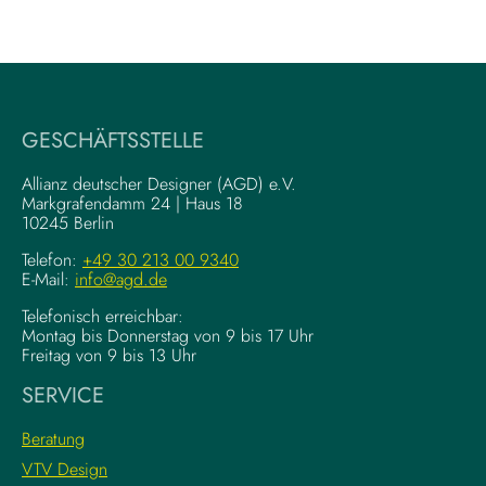
-
m
W
V
r
i
i
s
t
u
i
a
GESCHÄFTSSTELLE
n
l
g
–
Allianz deutscher Designer (AGD) e.V.
F
Markgrafendamm 24 | Haus 18
K
10245 Berlin
o
o
u
m
Telefon:
+49 30 213 00 9340
n
E-Mail:
info@agd.de
p
d
l
Telefonisch erreichbar:
a
e
Montag bis Donnerstag von 9 bis 17 Uhr
t
x
Freitag von 9 bis 13 Uhr
i
e
SERVICE
o
K
n
r
Beratung
s
e
VTV Design
:
a