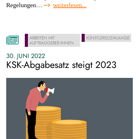
:
Regelungen…
weiterlesen...
eu-
richtlinie
für
fiverr,
ARBEITEN MIT
KÜNSTLERSOZIALKASSE
malt
AUFTRAGGEBER:INNEN
&
co.?
30. JUNI 2022
KSK-Abgabesatz steigt 2023