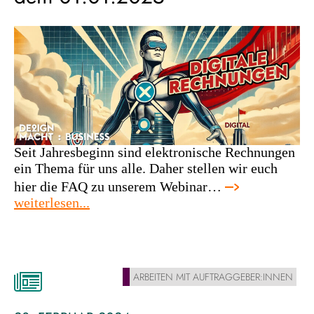
Seit Jahresbeginn sind elektronische Rechnungen
ein Thema für uns alle. Daher stellen wir euch
hier die FAQ zu unserem Webinar…
:
weiterlesen...
elektronische
rechnungen
seit
dem
ARBEITEN MIT AUFTRAGGEBER:INNEN
01.01.2025