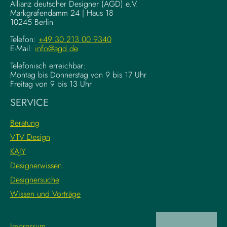
g
–
Allianz deutscher Designer (AGD) e.V.
F
Markgrafendamm 24 | Haus 18
K
10245 Berlin
o
o
u
m
Telefon:
+49 30 213 00 9340
n
E-Mail:
info@agd.de
p
d
l
Telefonisch erreichbar:
a
e
Montag bis Donnerstag von 9 bis 17 Uhr
t
x
Freitag von 9 bis 13 Uhr
i
e
SERVICE
o
K
n
r
Beratung
s
e
VTV Design
:
a
KAJY
L
t
e
i
Designerwissen
r
v
Designersuche
n
w
Wissen und Vorträge
e
o
d
r
i
k
Impressum