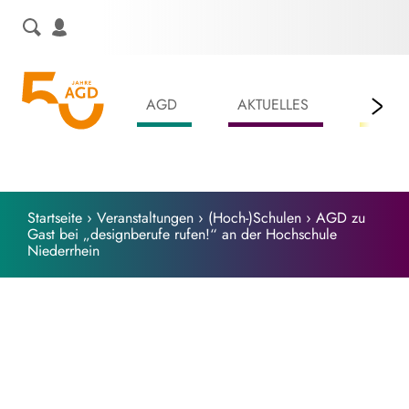
Skip
to
content
AGD
AKTUELLES
LEIS
Startseite
›
Veranstaltungen
›
(Hoch-)Schulen
›
AGD zu
Gast bei „designberufe rufen!“ an der Hochschule
Niederrhein