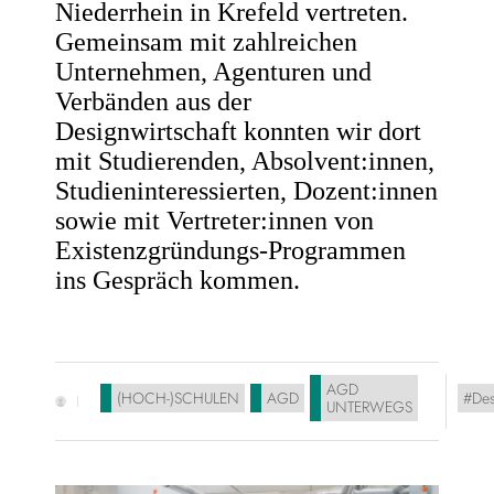
Niederrhein in Krefeld vertreten.
Gemeinsam mit zahlreichen
Unternehmen, Agenturen und
Verbänden aus der
Designwirtschaft konnten wir dort
mit Studierenden, Absolvent:innen,
Studieninteressierten, Dozent:innen
sowie mit Vertreter:innen von
Existenzgründungs-Programmen
ins Gespräch kommen.
AGD
(HOCH-)SCHULEN
AGD
Des
UNTERWEGS