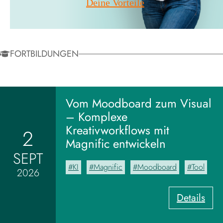
Deine Vorteile
FORTBILDUNGEN
Vom Moodboard zum Visual
– Komplexe
Kreativworkflows mit
2
Magnific entwickeln
SEPT
KI
Magnific
Moodboard
Tool
2026
:
Details
V
o