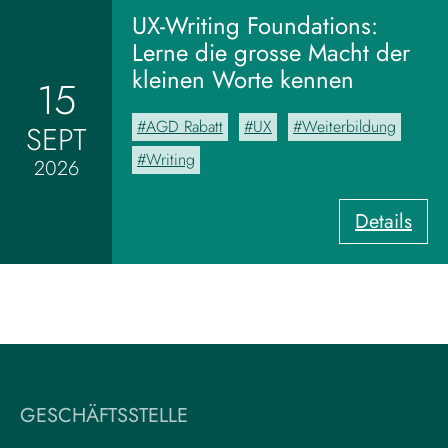
m
UX-Writing Foundations:
M
Lerne die grosse Macht der
o
kleinen Worte kennen
15
o
d
AGD Rabatt
UX
Weiterbildung
SEPT
b
o
Writing
2026
a
r
:
Details
d
U
z
X
u
-
m
W
V
r
i
i
s
t
u
i
a
GESCHÄFTSSTELLE
n
l