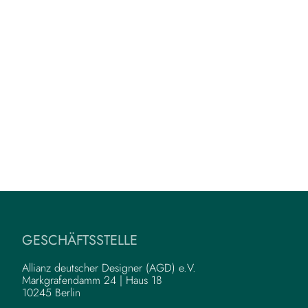
GESCHÄFTSSTELLE
Allianz deutscher Designer (AGD) e.V.
Markgrafendamm 24 | Haus 18
10245 Berlin