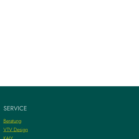
SERVICE
Beratung
VTV Design
KAJY