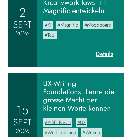
Kreativworkflows mit
2
Magnific entwickeln
SEPT
KI
Magnific
Moodboard
2026
Tool
:
Details
V
o
m
M
UX-Writing
o
Foundations: Lerne die
o
grosse Macht der
d
15
kleinen Worte kennen
b
o
SEPT
AGD Rabatt
UX
a
2026
r
Weiterbildung
Writing