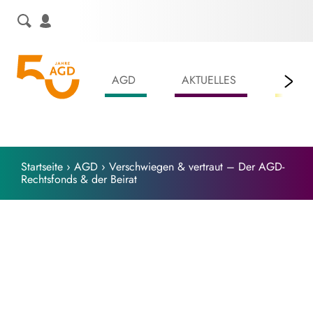
Skip
to
content
AGD
AKTUELLES
LEIS
Startseite
›
AGD
›
Verschwiegen & vertraut – Der AGD-
Rechtsfonds & der Beirat