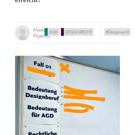
Mieke
AGD
DESIGNRECHT
Designrecht
Ploenus