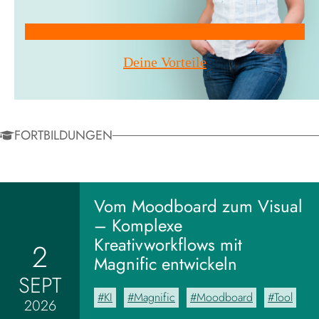
Mitglied werden!
Deine Vorteile
FORTBILDUNGEN
Vom Moodboard zum Visual
– Komplexe
Kreativworkflows mit
2
Magnific entwickeln
SEPT
KI
Magnific
Moodboard
Tool
2026