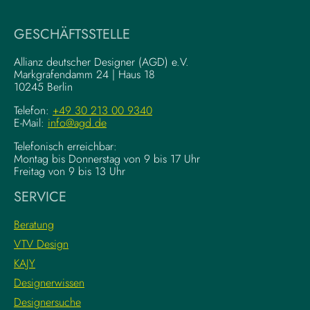
t
u
i
a
GESCHÄFTSSTELLE
n
l
g
–
Allianz deutscher Designer (AGD) e.V.
F
Markgrafendamm 24 | Haus 18
K
10245 Berlin
o
o
u
m
Telefon:
+49 30 213 00 9340
n
E-Mail:
info@agd.de
p
d
l
Telefonisch erreichbar:
a
e
Montag bis Donnerstag von 9 bis 17 Uhr
t
x
Freitag von 9 bis 13 Uhr
i
e
SERVICE
o
K
n
r
Beratung
s
e
VTV Design
:
a
KAJY
L
t
e
i
Designerwissen
r
v
Designersuche