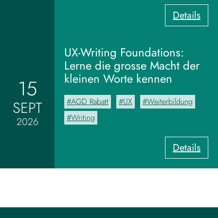
:
Details
V
o
m
UX-Writing Foundations:
M
Lerne die grosse Macht der
o
kleinen Worte kennen
15
o
d
AGD Rabatt
UX
Weiterbildung
SEPT
b
o
Writing
2026
a
r
:
Details
d
U
z
X
u
-
m
W
V
r
i
i
s