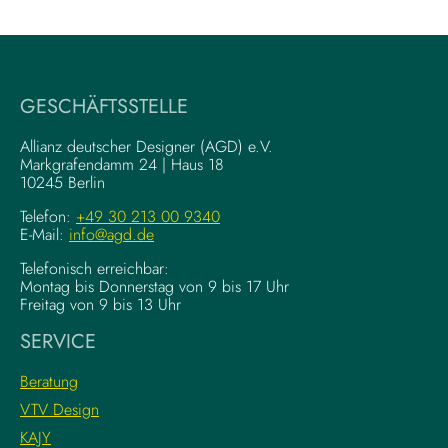
W
V
r
i
i
s
t
u
i
a
GESCHÄFTSSTELLE
n
l
g
–
Allianz deutscher Designer (AGD) e.V.
F
Markgrafendamm 24 | Haus 18
K
10245 Berlin
o
o
u
m
Telefon:
+49 30 213 00 9340
n
E-Mail:
info@agd.de
p
d
l
Telefonisch erreichbar:
a
e
Montag bis Donnerstag von 9 bis 17 Uhr
t
x
Freitag von 9 bis 13 Uhr
i
e
SERVICE
o
K
n
r
Beratung
s
e
VTV Design
:
a
KAJY
L
t