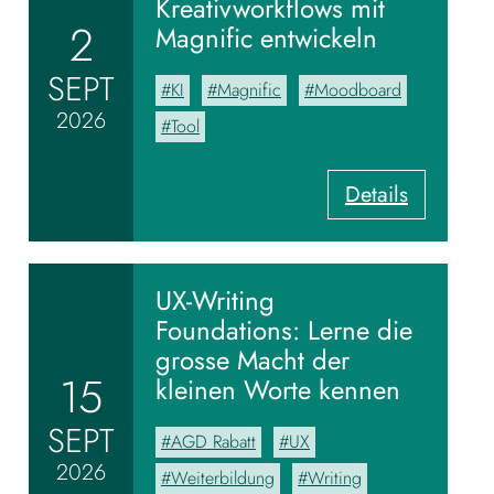
Kreativworkflows mit
2
Magnific entwickeln
SEPT
KI
Magnific
Moodboard
2026
Tool
:
Details
V
o
m
M
UX-Writing
o
Foundations: Lerne die
o
grosse Macht der
d
15
kleinen Worte kennen
b
o
SEPT
AGD Rabatt
UX
a
2026
r
Weiterbildung
Writing