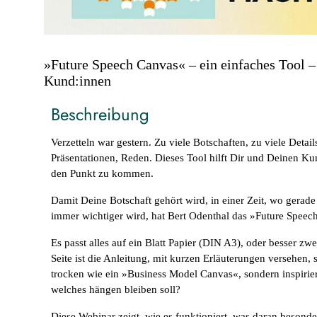
»Future Speech Canvas« – ein einfaches Tool –
Kund:innen
Beschreibung
Verzetteln war gestern. Zu viele Botschaften, zu viele Details,
Präsentationen, Reden. Dieses Tool hilft Dir und Deinen K
den Punkt zu kommen.
Damit Deine Botschaft gehört wird, in einer Zeit, wo gerad
immer wichtiger wird, hat Bert Odenthal das »Future Speec
Es passt alles auf ein Blatt Papier (DIN A3), oder besser zwe
Seite ist die Anleitung, mit kurzen Erläuterungen versehen, 
trocken wie ein »Business Model Canvas«, sondern inspirie
welches hängen bleiben soll?
Diese Webinar zeigt, wie es funktioniert, was daran besonde