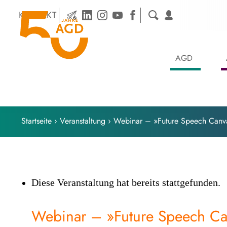
Skip
KONTAKT
to
content
AGD
Startseite
›
Veranstaltung
›
Webinar – »Future Speech Canv
Diese Veranstaltung hat bereits stattgefunden.
Webinar – »Future Speech Ca