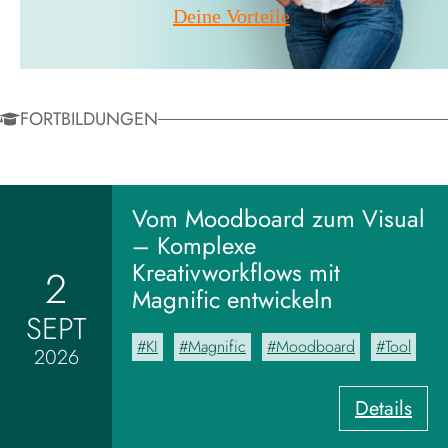
Deine Vorteile
FORTBILDUNGEN
Vom Moodboard zum Visual
– Komplexe
Kreativworkflows mit
2
Magnific entwickeln
SEPT
KI
Magnific
Moodboard
Tool
2026
:
Details
V