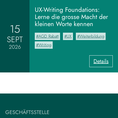
o
m
UX-Writing Foundations:
M
Lerne die grosse Macht der
o
kleinen Worte kennen
15
o
d
AGD Rabatt
UX
Weiterbildung
SEPT
b
o
Writing
2026
a
r
:
Details
d
U
z
X
u
-
m
W
V
r
i
i
s
t
u
i
a
GESCHÄFTSSTELLE
n
l