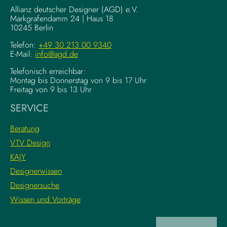
g
–
Allianz deutscher Designer (AGD) e.V.
F
Markgrafendamm 24 | Haus 18
K
10245 Berlin
o
o
u
m
Telefon:
+49 30 213 00 9340
n
E-Mail:
info@agd.de
p
d
l
Telefonisch erreichbar:
a
e
Montag bis Donnerstag von 9 bis 17 Uhr
t
x
Freitag von 9 bis 13 Uhr
i
e
SERVICE
o
K
n
r
Beratung
s
e
VTV Design
:
a
KAJY
L
t
e
i
Designerwissen
r
v
Designersuche
n
w
Wissen und Vorträge
e
o
d
r