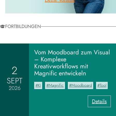
FORTBILDUNGEN
Vom Moodboard zum Visual
– Komplexe
Kreativworkflows mit
2
Magnific entwickeln
SEPT
KI
Magnific
Moodboard
Tool
2026
:
Details
V
o