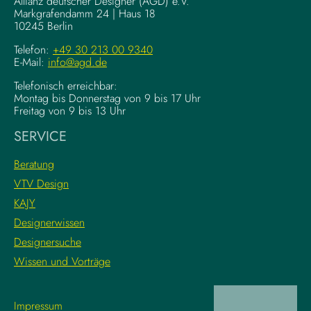
–
Allianz deutscher Designer (AGD) e.V.
F
Markgrafendamm 24 | Haus 18
K
10245 Berlin
o
o
u
m
Telefon:
+49 30 213 00 9340
n
E-Mail:
info@agd.de
p
d
l
Telefonisch erreichbar:
a
e
Montag bis Donnerstag von 9 bis 17 Uhr
t
x
Freitag von 9 bis 13 Uhr
i
e
SERVICE
o
K
n
r
Beratung
s
e
VTV Design
:
a
KAJY
L
t
e
i
Designerwissen
r
v
Designersuche
n
w
Wissen und Vorträge
e
o
d
r
i
k
Impressum