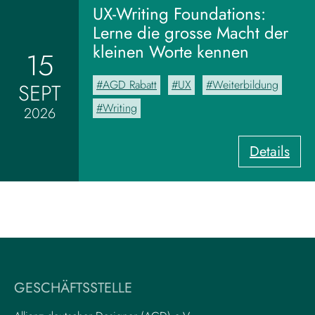
m
UX-Writing Foundations:
M
Lerne die grosse Macht der
o
kleinen Worte kennen
15
o
d
AGD Rabatt
UX
Weiterbildung
SEPT
b
o
Writing
2026
a
r
:
Details
d
U
z
X
u
-
m
W
V
r
i
i
s
t
u
i
a
GESCHÄFTSSTELLE
n
l
g