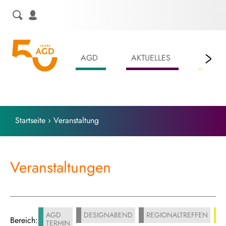
Skip
to
content
AGD
AKTUELLES
LEIS
Startseite
›
Veranstaltung
Veranstaltungen
AGD
DESIGNABEND
REGIONALTREFFEN
W
Bereich:
TERMIN