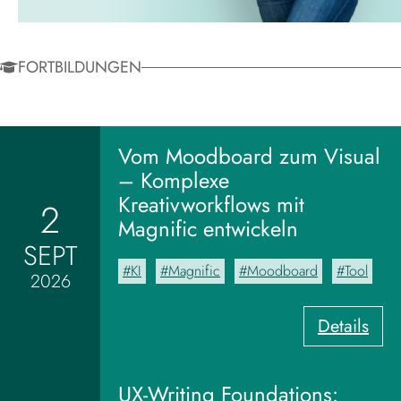
FORTBILDUNGEN
Vom Moodboard zum Visual
– Komplexe
Kreativworkflows mit
2
Magnific entwickeln
SEPT
KI
Magnific
Moodboard
Tool
2026
:
Details
V
o
m
UX-Writing Foundations: