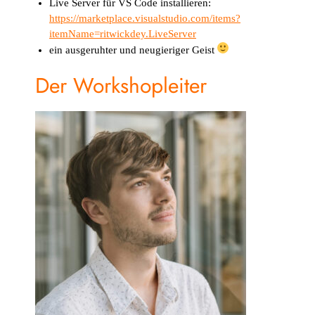
Live Server für VS Code installieren:
https://marketplace.visualstudio.com/items?
itemName=ritwickdey.LiveServer
ein ausgeruhter und neugieriger Geist
Der Workshopleiter