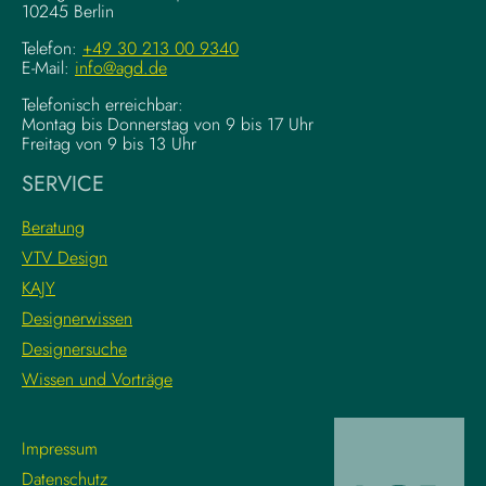
10245 Berlin
o
o
u
m
Telefon:
+49 30 213 00 9340
n
E-Mail:
info@agd.de
p
d
l
Telefonisch erreichbar:
a
e
Montag bis Donnerstag von 9 bis 17 Uhr
t
x
Freitag von 9 bis 13 Uhr
i
e
SERVICE
o
K
n
r
Beratung
s
e
VTV Design
:
a
KAJY
L
t
e
i
Designerwissen
r
v
Designersuche
n
w
Wissen und Vorträge
e
o
d
r
i
k
Impressum
e
f
Datenschutz