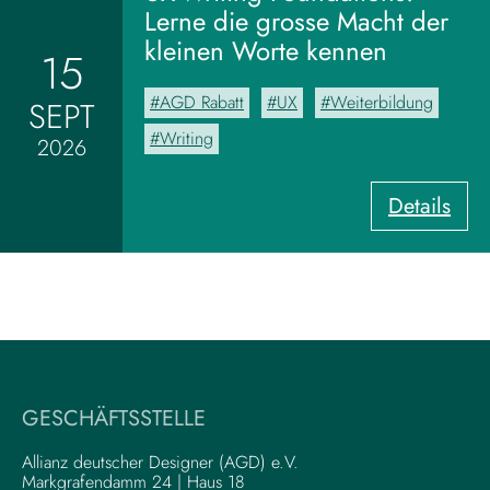
M
Lerne die grosse Macht der
o
kleinen Worte kennen
15
o
d
AGD Rabatt
UX
Weiterbildung
SEPT
b
o
Writing
2026
a
r
:
Details
d
U
z
X
u
-
m
W
V
r
i
i
s
t
u
i
a
GESCHÄFTSSTELLE
n
l
g
–
Allianz deutscher Designer (AGD) e.V.
F
Markgrafendamm 24 | Haus 18
K