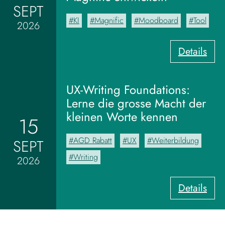
SEPT
KI
Magnific
Moodboard
Tool
2026
:
Details
V
o
m
UX-Writing Foundations:
M
Lerne die grosse Macht der
o
kleinen Worte kennen
15
o
d
AGD Rabatt
UX
Weiterbildung
SEPT
b
o
Writing
2026
a
r
:
Details
d
U
z
X
u
-
m