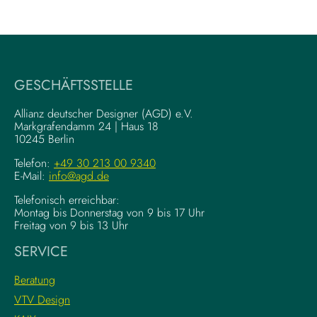
W
V
r
i
i
s
t
u
i
a
GESCHÄFTSSTELLE
n
l
g
–
Allianz deutscher Designer (AGD) e.V.
F
Markgrafendamm 24 | Haus 18
K
10245 Berlin
o
o
u
m
Telefon:
+49 30 213 00 9340
n
E-Mail:
info@agd.de
p
d
l
Telefonisch erreichbar:
a
e
Montag bis Donnerstag von 9 bis 17 Uhr
t
x
Freitag von 9 bis 13 Uhr
i
e
SERVICE
o
K
n
r
Beratung
s
e
VTV Design
:
a