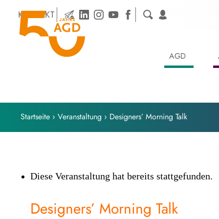
Skip
KONTAKT
to
content
AGD
Startseite
›
Veranstaltung
›
Designers’ Morning Talk
Diese Veranstaltung hat bereits stattgefunden.
Designers’ Morning Talk