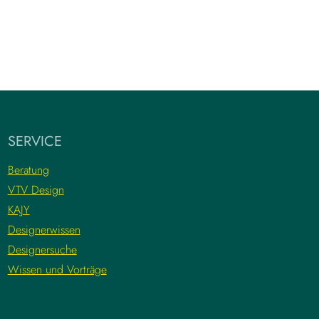
SERVICE
Beratung
VTV Design
KAJY
Designerwissen
Designersuche
Wissen und Vorträge