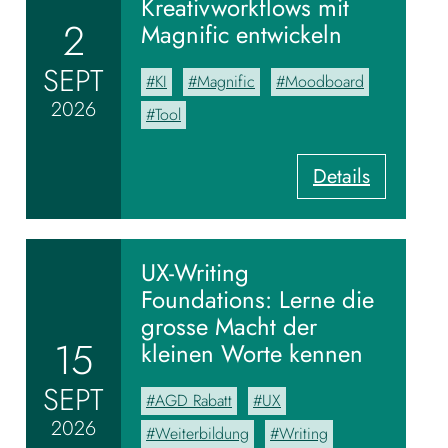
Kreativworkflows mit
2
Magnific entwickeln
SEPT
KI
Magnific
Moodboard
2026
Tool
:
Details
V
o
m
M
UX-Writing
o
Foundations: Lerne die
o
grosse Macht der
d
15
kleinen Worte kennen
b
o
SEPT
AGD Rabatt
UX
a
2026
r
Weiterbildung
Writing