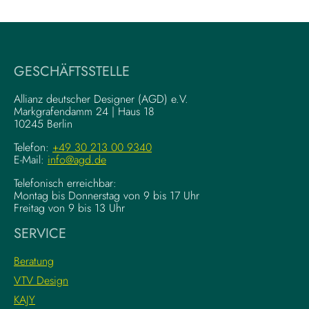
W
V
r
i
i
s
t
u
i
a
GESCHÄFTSSTELLE
n
l
g
–
Allianz deutscher Designer (AGD) e.V.
F
Markgrafendamm 24 | Haus 18
K
10245 Berlin
o
o
u
m
Telefon:
+49 30 213 00 9340
n
E-Mail:
info@agd.de
p
d
l
Telefonisch erreichbar:
a
e
Montag bis Donnerstag von 9 bis 17 Uhr
t
x
Freitag von 9 bis 13 Uhr
i
e
SERVICE
o
K
n
r
Beratung
s
e
VTV Design
:
a
KAJY
L
t