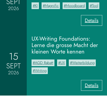
SEPT
KI
Magnific
Moodboard
Tool
2026
:
Details
V
o
m
UX-Writing Foundations:
M
Lerne die grosse Macht der
o
kleinen Worte kennen
15
o
d
AGD Rabatt
UX
Weiterbildung
SEPT
b
o
Writing
2026
a
r
:
Details
d
U
z
X
u
-
m