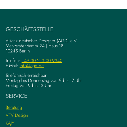
W
V
r
i
i
s
t
u
i
a
GESCHÄFTSSTELLE
n
l
g
–
Allianz deutscher Designer (AGD) e.V.
F
Markgrafendamm 24 | Haus 18
K
10245 Berlin
o
o
u
m
Telefon:
+49 30 213 00 9340
n
E-Mail:
info@agd.de
p
d
l
Telefonisch erreichbar:
a
e
Montag bis Donnerstag von 9 bis 17 Uhr
t
x
Freitag von 9 bis 13 Uhr
i
e
SERVICE
o
K
n
r
Beratung
s
e
VTV Design
:
a
KAJY
L
t