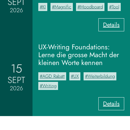
SEPT
KI
Magnific
Moodboard
Tool
2026
:
Details
V
o
m
UX-Writing Foundations:
M
Lerne die grosse Macht der
o
kleinen Worte kennen
15
o
d
AGD Rabatt
UX
Weiterbildung
SEPT
b
o
Writing
2026
a
r
:
Details
d
U
z
X
u
-
m