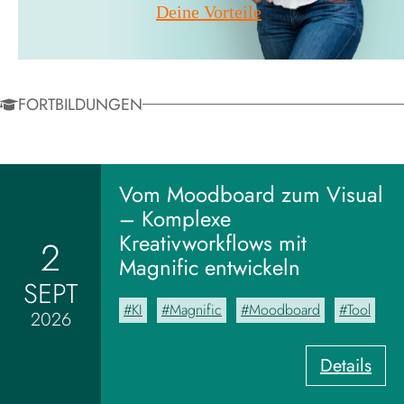
Deine Vorteile
FORTBILDUNGEN
Vom Moodboard zum Visual
– Komplexe
Kreativworkflows mit
2
Magnific entwickeln
SEPT
KI
Magnific
Moodboard
Tool
2026
:
Details
V