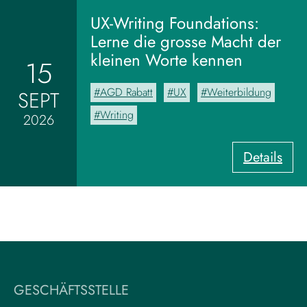
o
m
UX-Writing Foundations:
M
Lerne die grosse Macht der
o
kleinen Worte kennen
15
o
d
AGD Rabatt
UX
Weiterbildung
SEPT
b
o
Writing
2026
a
r
:
Details
d
U
z
X
u
-
m
W
V
r
i
i
s
t
u
i
a
GESCHÄFTSSTELLE
n
l