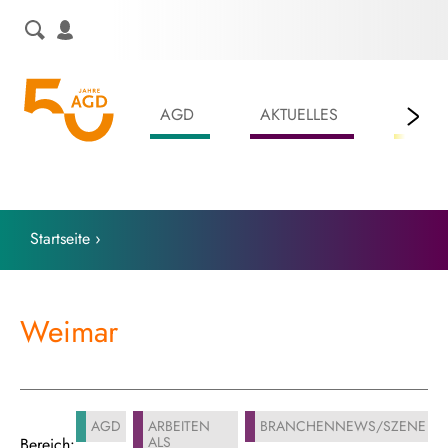
Skip
to
content
AGD
AKTUELLES
LEIS
Startseite
›
Weimar
AGD
ARBEITEN
BRANCHENNEWS/SZENE
ALS
Bereich: