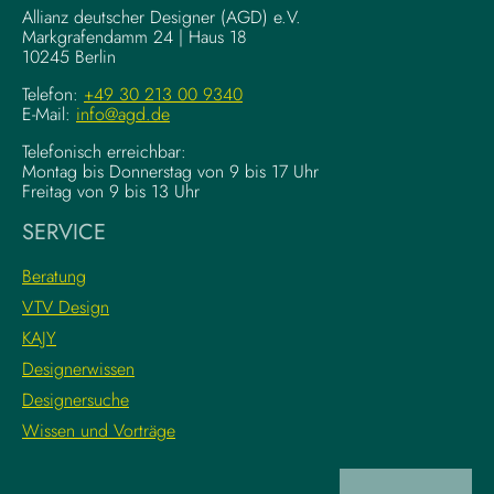
g
–
Allianz deutscher Designer (AGD) e.V.
F
Markgrafendamm 24 | Haus 18
K
10245 Berlin
o
o
u
m
Telefon:
+49 30 213 00 9340
n
E-Mail:
info@agd.de
p
d
l
Telefonisch erreichbar:
a
e
Montag bis Donnerstag von 9 bis 17 Uhr
t
x
Freitag von 9 bis 13 Uhr
i
e
SERVICE
o
K
n
r
Beratung
s
e
VTV Design
:
a
KAJY
L
t
e
i
Designerwissen
r
v
Designersuche
n
w
Wissen und Vorträge
e
o
d
r
i