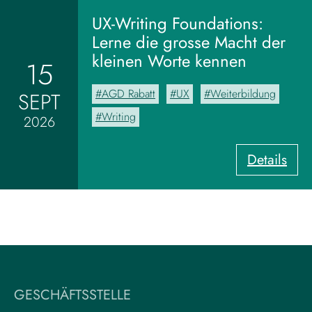
o
m
UX-Writing Foundations:
M
Lerne die grosse Macht der
o
kleinen Worte kennen
15
o
d
AGD Rabatt
UX
Weiterbildung
SEPT
b
o
Writing
2026
a
r
:
Details
d
U
z
X
u
-
m
W
V
r
i
i
s
t
u
i
a
GESCHÄFTSSTELLE
n
l