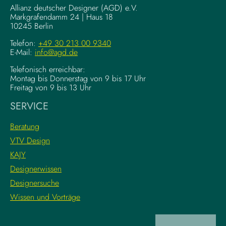
g
–
Allianz deutscher Designer (AGD) e.V.
F
Markgrafendamm 24 | Haus 18
K
10245 Berlin
o
o
u
m
Telefon:
+49 30 213 00 9340
n
E-Mail:
info@agd.de
p
d
l
Telefonisch erreichbar:
a
e
Montag bis Donnerstag von 9 bis 17 Uhr
t
x
Freitag von 9 bis 13 Uhr
i
e
SERVICE
o
K
n
r
Beratung
s
e
VTV Design
:
a
KAJY
L
t
e
i
Designerwissen
r
v
Designersuche
n
w
Wissen und Vorträge
e
o
d
r
i