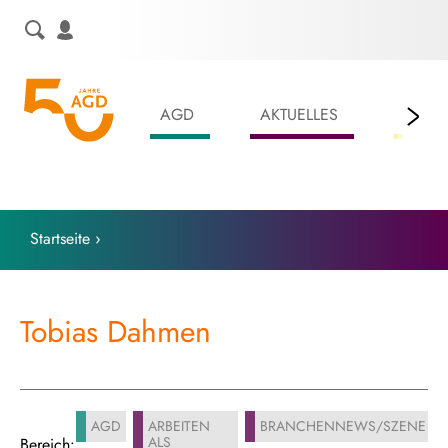
Skip
to
content
AGD
AKTUELLES
LEIS
Startseite
›
Tobias Dahmen
AGD
ARBEITEN
BRANCHENNEWS/SZENE
ALS
Bereich: