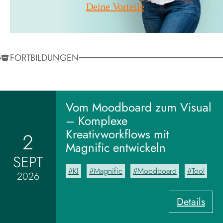
Deine Vorteile
FORTBILDUNGEN
Vom Moodboard zum Visual
– Komplexe
Kreativworkflows mit
2
Magnific entwickeln
SEPT
KI
Magnific
Moodboard
Tool
2026
:
Details
V