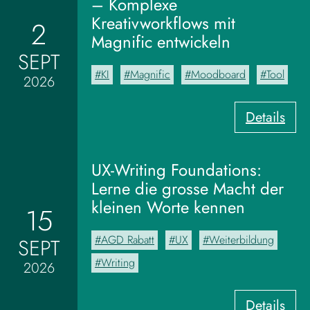
– Komplexe
Kreativworkflows mit
2
Magnific entwickeln
SEPT
KI
Magnific
Moodboard
Tool
2026
:
Details
V
o
m
UX-Writing Foundations:
M
Lerne die grosse Macht der
o
kleinen Worte kennen
15
o
d
AGD Rabatt
UX
Weiterbildung
SEPT
b
o
Writing
2026
a
r
:
Details
d