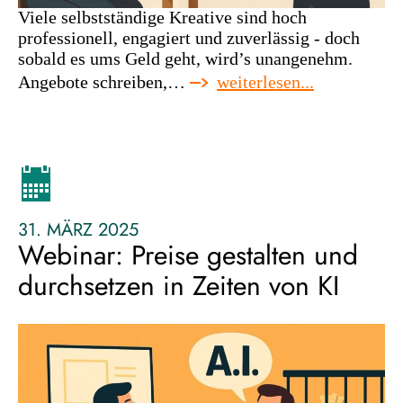
Viele selbstständige Kreative sind hoch
professionell, engagiert und zuverlässig - doch
sobald es ums Geld geht, wird’s unangenehm.
:
Angebote schreiben,…
weiterlesen...
webinar:
verdiene,
was
du
wert
bist
31. MÄRZ 2025
Webinar: Preise gestalten und
durchsetzen in Zeiten von KI