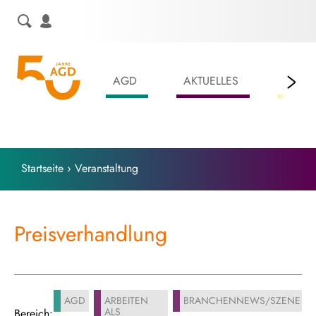
Skip
to
content
AGD
AKTUELLES
LEIS
Startseite
›
Veranstaltung
Preisverhandlung
AGD
ARBEITEN
BRANCHENNEWS/SZENE
ALS
Bereich: