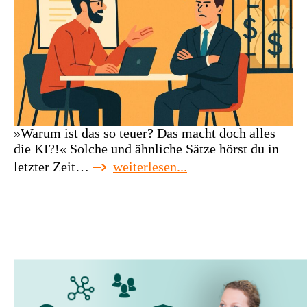
»Warum ist das so teuer? Das macht doch alles
die KI?!« Solche und ähnliche Sätze hörst du in
:
letzter Zeit…
weiterlesen...
webinar:
preise
gestalten
und
durchsetzen
in
zeiten
von
ki