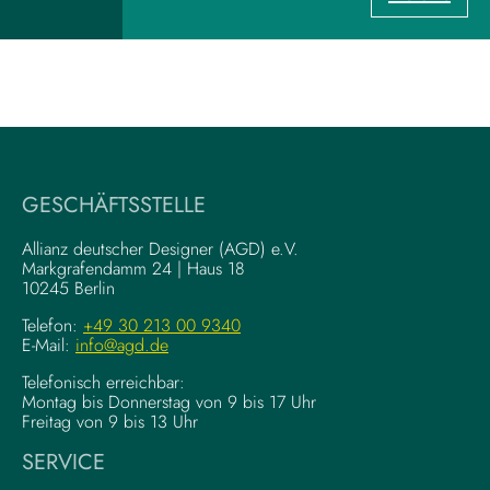
U
z
X
u
-
m
W
V
r
i
i
s
t
u
i
a
GESCHÄFTSSTELLE
n
l
g
–
Allianz deutscher Designer (AGD) e.V.
F
Markgrafendamm 24 | Haus 18
K
10245 Berlin
o
o
u
m
Telefon:
+49 30 213 00 9340
n
E-Mail:
info@agd.de
p
d
l
Telefonisch erreichbar:
a
e
Montag bis Donnerstag von 9 bis 17 Uhr
t
x
Freitag von 9 bis 13 Uhr
i
e
SERVICE
o
K