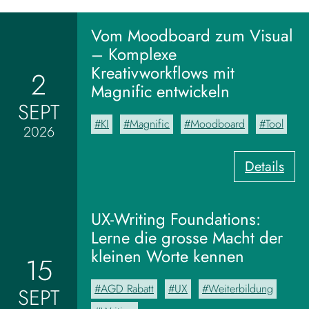
Vom Moodboard zum Visual
– Komplexe
Kreativworkflows mit
2
Magnific entwickeln
SEPT
KI
Magnific
Moodboard
Tool
2026
:
Details
V
o
m
UX-Writing Foundations:
M
Lerne die grosse Macht der
o
kleinen Worte kennen
15
o
d
AGD Rabatt
UX
Weiterbildung
SEPT
b
o