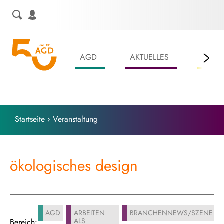
Skip
to
content
AGD
AKTUELLES
LEIS
Startseite
›
Veranstaltung
ökologisches design
AGD
ARBEITEN
BRANCHENNEWS/SZENE
ALS
Bereich: