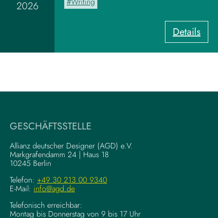
Writing
2026
a
r
:
Details
d
U
z
X
u
-
m
W
V
r
i
i
s
t
u
i
a
GESCHÄFTSSTELLE
n
l
g
–
Allianz deutscher Designer (AGD) e.V.
F
Markgrafendamm 24 | Haus 18
K
10245 Berlin
o
o
u
m
Telefon:
+49 30 213 00 9340
n
E-Mail:
info@agd.de
p
d
l
Telefonisch erreichbar:
a
e
Montag bis Donnerstag von 9 bis 17 Uhr