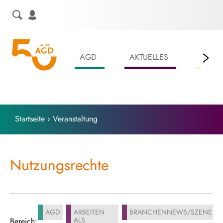
Skip
to
content
AGD
AKTUELLES
LEIS
Startseite
›
Veranstaltung
Nutzungsrechte
AGD
ARBEITEN
BRANCHENNEWS/SZENE
ALS
Bereich: