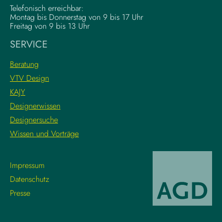
d
l
Telefonisch erreichbar:
a
e
Montag bis Donnerstag von 9 bis 17 Uhr
t
x
Freitag von 9 bis 13 Uhr
i
e
SERVICE
o
K
n
r
Beratung
s
e
VTV Design
:
a
KAJY
L
t
e
i
Designerwissen
r
v
Designersuche
n
w
Wissen und Vorträge
e
o
d
r
i
k
Impressum
e
f
Datenschutz
g
l
Presse
r
o
o
w
s
s