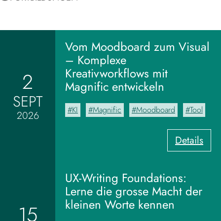
Vom Moodboard zum Visual
– Komplexe
Kreativworkflows mit
2
Magnific entwickeln
SEPT
KI
Magnific
Moodboard
Tool
2026
:
Details
V
o
m
UX-Writing Foundations:
M
Lerne die grosse Macht der
o
kleinen Worte kennen
15
o
d