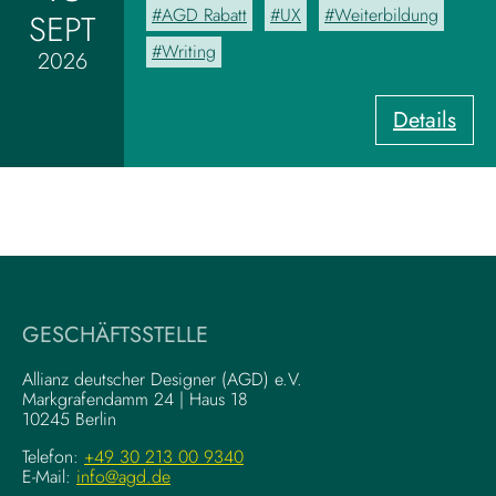
AGD Rabatt
UX
Weiterbildung
SEPT
b
o
Writing
2026
a
r
:
Details
d
U
z
X
u
-
m
W
V
r
i
i
s
t
u
i
a
GESCHÄFTSSTELLE
n
l
g
–
Allianz deutscher Designer (AGD) e.V.
F
Markgrafendamm 24 | Haus 18
K
10245 Berlin
o
o
u
m
Telefon:
+49 30 213 00 9340
n
E-Mail:
info@agd.de
p