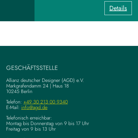
r
:
Details
d
U
z
X
u
-
m
W
V
r
i
i
s
t
u
i
a
GESCHÄFTSSTELLE
n
l
g
–
Allianz deutscher Designer (AGD) e.V.
F
Markgrafendamm 24 | Haus 18
K
10245 Berlin
o
o
u
m
Telefon:
+49 30 213 00 9340
n
E-Mail:
info@agd.de
p
d
l
Telefonisch erreichbar:
a
e
Montag bis Donnerstag von 9 bis 17 Uhr
t
x
Freitag von 9 bis 13 Uhr
i
e