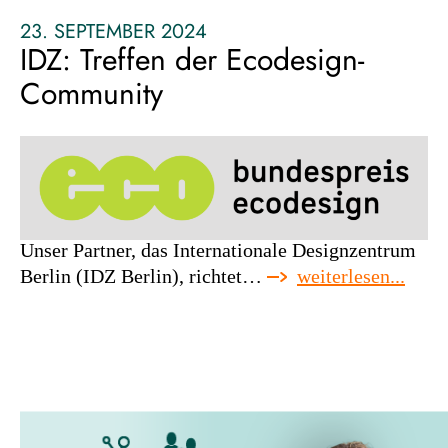
als
integraler
23. SEPTEMBER 2024
prozessbestandteil
IDZ: Treffen der Ecodesign-
Community
Unser Partner, das Internationale Designzentrum
:
Berlin (IDZ Berlin), richtet…
weiterlesen...
idz:
treff
der
ecode
comm