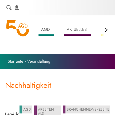
Skip
to
content
AGD
AKTUELLES
LEIS
Startseite
›
Veranstaltung
Nachhaltigkeit
AGD
ARBEITEN
BRANCHENNEWS/SZENE
ALS
Bereich: