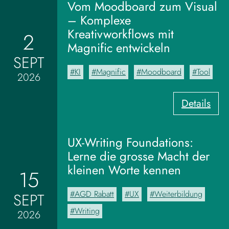
Vom Moodboard zum Visual
– Komplexe
Kreativworkflows mit
2
Magnific entwickeln
SEPT
KI
Magnific
Moodboard
Tool
2026
:
Details
V
o
m
UX-Writing Foundations:
M
Lerne die grosse Macht der
o
kleinen Worte kennen
15
o
d
AGD Rabatt
UX
Weiterbildung
SEPT
b
o
Writing
2026
a