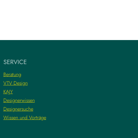
SERVICE
Beratung
VTV Design
KAJY
Designerwissen
Designersuche
Wissen und Vorträge