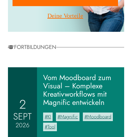
Mitglied werden!
Deine Vorteile
FORTBILDUNGEN
Vom Moodboard zum
Visual – Komplexe
Kreativworkflows mit
2
Magnific entwickeln
SEPT
KI
Magnific
Moodboard
2026
Tool