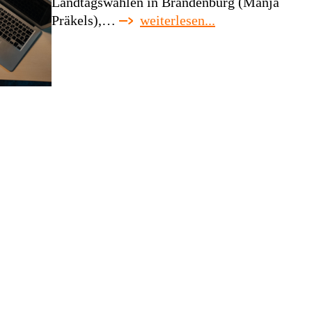
Landtagswahlen in Brandenburg (Manja
:
Präkels),…
weiterlesen...
literarisch-
soziologische
feldforschung
sucht:
webdesigner
(m/w/d)