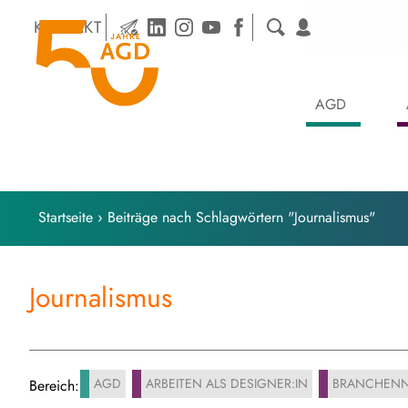
Skip
KONTAKT
to
content
AGD
Startseite
›
Beiträge nach Schlagwörtern "Journalismus"
Journalismus
AGD
ARBEITEN ALS DESIGNER:IN
BRANCHENN
Bereich: