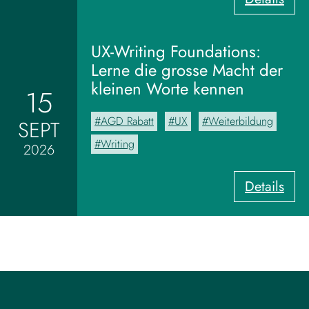
V
o
m
UX-Writing Foundations:
M
Lerne die grosse Macht der
o
kleinen Worte kennen
15
o
d
AGD Rabatt
UX
Weiterbildung
SEPT
b
o
Writing
2026
a
r
:
Details
d
U
z
X
u
-
m
W
V
r
i
i
s
t
u