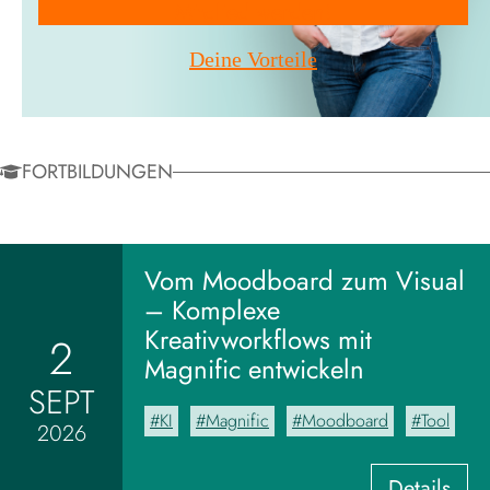
Mitglied werden!
Deine Vorteile
FORTBILDUNGEN
Vom Moodboard zum Visual
– Komplexe
Kreativworkflows mit
2
Magnific entwickeln
SEPT
KI
Magnific
Moodboard
Tool
2026
:
Details