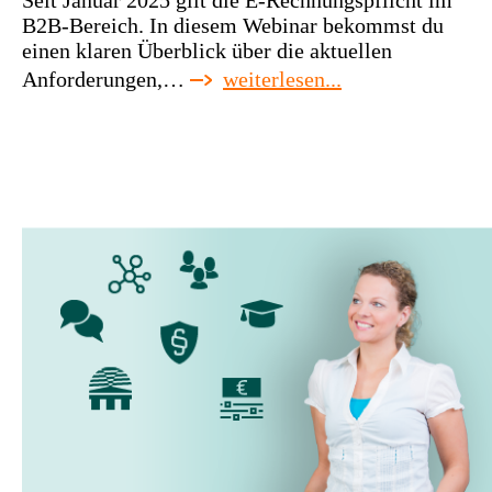
Seit Januar 2025 gilt die E-Rechnungspflicht im
B2B-Bereich. In diesem Webinar bekommst du
einen klaren Überblick über die aktuellen
:
Anforderungen,…
weiterlesen...
webinar:
elektronische
rechnungen
–
update
2026