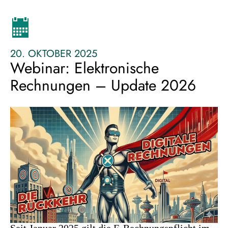
mit
etfs
–
was
20. OKTOBER 2025
du
Webinar: Elektronische
beim
investieren
Rechnungen – Update 2026
über
steuern
wissen
solltest