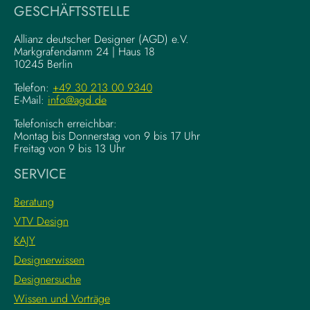
i
a
GESCHÄFTSSTELLE
n
l
g
–
Allianz deutscher Designer (AGD) e.V.
F
Markgrafendamm 24 | Haus 18
K
10245 Berlin
o
o
u
m
Telefon:
+49 30 213 00 9340
n
E-Mail:
info@agd.de
p
d
l
Telefonisch erreichbar:
a
e
Montag bis Donnerstag von 9 bis 17 Uhr
t
x
Freitag von 9 bis 13 Uhr
i
e
SERVICE
o
K
n
r
Beratung
s
e
VTV Design
:
a
KAJY
L
t
e
i
Designerwissen
r
v
Designersuche
n
w
Wissen und Vorträge
e
o