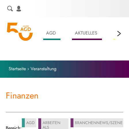
Skip
to
content
AGD
AKTUELLES
LEIS
Startseite
›
Veranstaltung
Finanzen
AGD
ARBEITEN
BRANCHENNEWS/SZENE
ALS
Bereich: