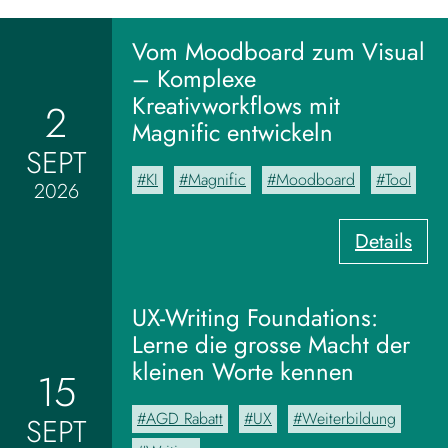
Vom Moodboard zum Visual
– Komplexe
Kreativworkflows mit
2
Magnific entwickeln
SEPT
KI
Magnific
Moodboard
Tool
2026
:
Details
V
o
m
UX-Writing Foundations:
M
Lerne die grosse Macht der
o
kleinen Worte kennen
15
o
d
AGD Rabatt
UX
Weiterbildung
SEPT
b
o