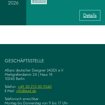
Writing
2026
a
r
:
Details
d
U
z
X
u
-
m
W
V
r
i
i
s
t
u
i
a
GESCHÄFTSSTELLE
n
l
g
–
Allianz deutscher Designer (AGD) e.V.
F
Markgrafendamm 24 | Haus 18
K
10245 Berlin
o
o
u
m
Telefon:
+49 30 213 00 9340
n
E-Mail:
info@agd.de
p
d
l
Telefonisch erreichbar:
a
e
Montag bis Donnerstag von 9 bis 17 Uhr