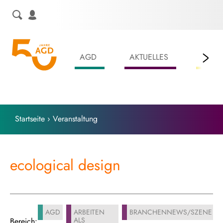
Skip
to
content
AGD
AKTUELLES
LEIS
Startseite
›
Veranstaltung
ecological design
AGD
ARBEITEN
BRANCHENNEWS/SZENE
ALS
Bereich: