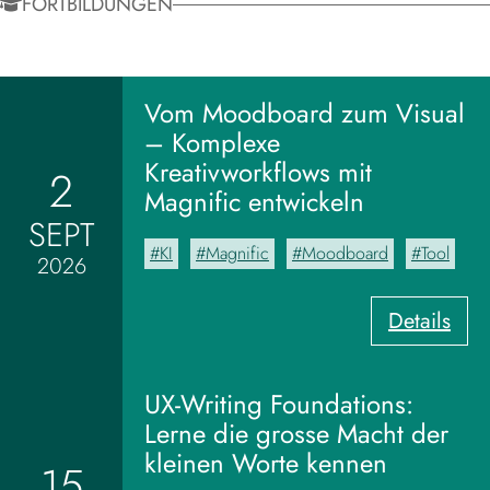
FORTBILDUNGEN
Vom Moodboard zum Visual
– Komplexe
Kreativworkflows mit
2
Magnific entwickeln
SEPT
KI
Magnific
Moodboard
Tool
2026
:
Details
V
o
m
UX-Writing Foundations:
M
Lerne die grosse Macht der
o
kleinen Worte kennen
15
o