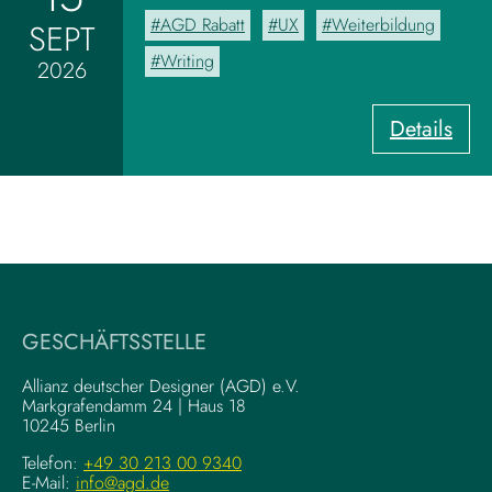
d
AGD Rabatt
UX
Weiterbildung
SEPT
b
o
Writing
2026
a
r
:
Details
d
U
z
X
u
-
m
W
V
r
i
i
s
t
u
i
a
GESCHÄFTSSTELLE
n
l
g
–
Allianz deutscher Designer (AGD) e.V.
F
Markgrafendamm 24 | Haus 18
K
10245 Berlin
o
o
u
m
Telefon:
+49 30 213 00 9340
n
E-Mail:
info@agd.de
p