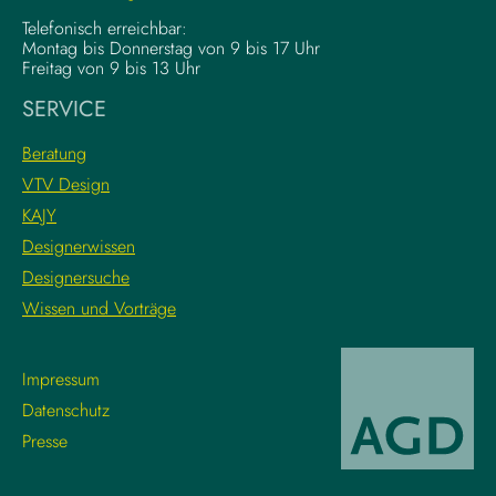
d
l
Telefonisch erreichbar:
a
e
Montag bis Donnerstag von 9 bis 17 Uhr
t
x
Freitag von 9 bis 13 Uhr
i
e
SERVICE
o
K
n
r
Beratung
s
e
VTV Design
:
a
KAJY
L
t
e
i
Designerwissen
r
v
Designersuche
n
w
Wissen und Vorträge
e
o
d
r
i
k
Impressum
e
f
Datenschutz
g
l
Presse
r
o
o
w