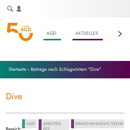
Skip
to
content
AGD
AKTUELLES
LEIS
Startseite
›
Beiträge nach Schlagwörtern "Dive"
Dive
AGD
ARBEITEN
BRANCHENNEWS/SZENE
ALS
Bereich: