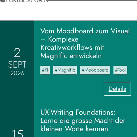
FORTBILDUNGEN
Vom Moodboard zum Visual
– Komplexe
Kreativworkflows mit
2
Magnific entwickeln
SEPT
KI
Magnific
Moodboard
Tool
2026
:
Details
V
o
m
UX-Writing Foundations:
M
Lerne die grosse Macht der
o
kleinen Worte kennen
15
o