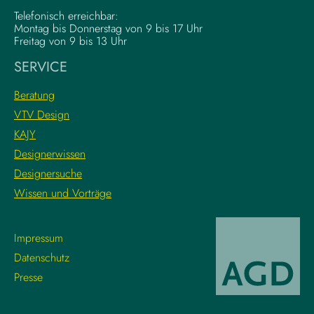
d
l
Telefonisch erreichbar:
a
e
Montag bis Donnerstag von 9 bis 17 Uhr
t
x
Freitag von 9 bis 13 Uhr
i
e
SERVICE
o
K
n
r
Beratung
s
e
VTV Design
:
a
KAJY
L
t
e
i
Designerwissen
r
v
Designersuche
n
w
Wissen und Vorträge
e
o
d
r
i
k
Impressum
e
f
Datenschutz
g
l
Presse
r
o
o
w
s