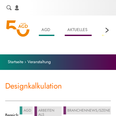
Skip
to
content
AGD
AKTUELLES
LEIS
Startseite
›
Veranstaltung
Designkalkulation
AGD
ARBEITEN
BRANCHENNEWS/SZENE
ALS
Bereich: