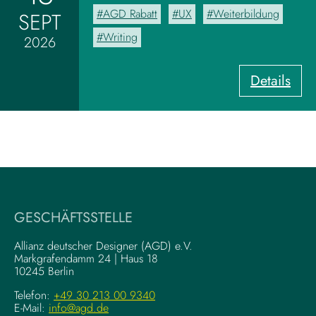
d
AGD Rabatt
UX
Weiterbildung
SEPT
b
o
Writing
2026
a
r
:
Details
d
U
z
X
u
-
m
W
V
r
i
i
s
t
u
i
a
GESCHÄFTSSTELLE
n
l
g
–
Allianz deutscher Designer (AGD) e.V.
F
Markgrafendamm 24 | Haus 18
K
10245 Berlin
o
o
u
m
Telefon:
+49 30 213 00 9340
n
E-Mail:
info@agd.de
p