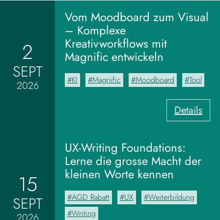
Vom Moodboard zum Visual
– Komplexe
Kreativworkflows mit
2
Magnific entwickeln
SEPT
KI
Magnific
Moodboard
Tool
2026
:
Details
V
o
m
UX-Writing Foundations:
M
Lerne die grosse Macht der
o
kleinen Worte kennen
15
o
d
AGD Rabatt
UX
Weiterbildung
SEPT
b
o
Writing
2026