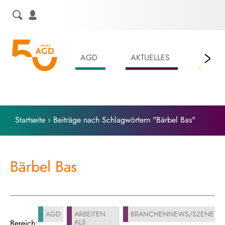
Skip
to
content
AGD
AKTUELLES
LEIS
Startseite
›
Beiträge nach Schlagwörtern "Bärbel Bas"
Bärbel Bas
AGD
ARBEITEN
BRANCHENNEWS/SZENE
ALS
Bereich: