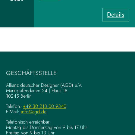
a
r
:
Details
d
U
z
X
u
-
m
W
V
r
i
i
s
t
u
i
a
GESCHÄFTSSTELLE
n
l
g
–
Allianz deutscher Designer (AGD) e.V.
F
Markgrafendamm 24 | Haus 18
K
10245 Berlin
o
o
u
m
Telefon:
+49 30 213 00 9340
n
E-Mail:
info@agd.de
p
d
l
Telefonisch erreichbar:
a
e
Montag bis Donnerstag von 9 bis 17 Uhr
t
x
Freitag von 9 bis 13 Uhr