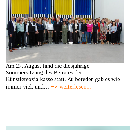
Am 27. August fand die diesjährige
Sommersitzung des Beirates der
Künstlersozialkasse statt. Zu bereden gab es wie
:
immer viel, und…
weiterlesen...
ksk-
beirat
mit
besuch
von
bärbel