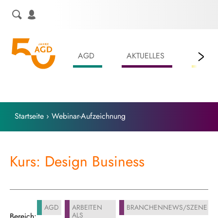
Skip
to
content
AGD
AKTUELLES
LEIS
Startseite
›
Webinar-Aufzeichnung
Kurs: Design Business
AGD
ARBEITEN
BRANCHENNEWS/SZENE
ALS
Bereich: