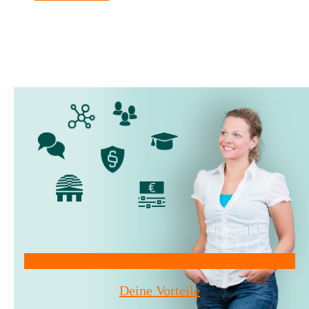
projektkalkulation
mit
dem
vtv
Mitglied werden!
Deine Vorteile