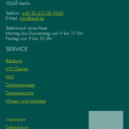
10245 Berlin
o
o
u
m
Telefon:
+49 30 213 00 9340
n
E-Mail:
info@agd.de
p
d
l
Telefonisch erreichbar:
a
e
Montag bis Donnerstag von 9 bis 17 Uhr
t
x
Freitag von 9 bis 13 Uhr
i
e
SERVICE
o
K
n
r
Beratung
s
e
VTV Design
:
a
KAJY
L
t
e
i
Designerwissen
r
v
Designersuche
n
w
Wissen und Vorträge
e
o
d
r
i
k
Impressum
e
f
Datenschutz