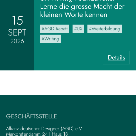
M
Lerne die grosse Macht der
o
kleinen Worte kennen
15
o
d
AGD Rabatt
UX
Weiterbildung
SEPT
b
o
Writing
2026
a
r
:
Details
d
U
z
X
u
-
m
W
V
r
i
i
s
t
u
i
a
GESCHÄFTSSTELLE
n
l
g
–
Allianz deutscher Designer (AGD) e.V.
F
Markgrafendamm 24 | Haus 18
K