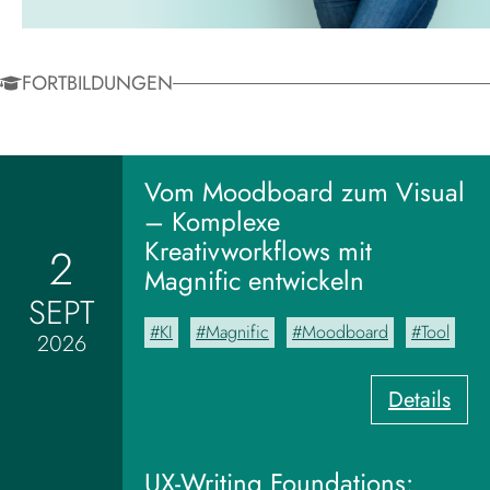
FORTBILDUNGEN
Vom Moodboard zum Visual
– Komplexe
Kreativworkflows mit
2
Magnific entwickeln
SEPT
KI
Magnific
Moodboard
Tool
2026
:
Details
V
o
m
UX-Writing Foundations: