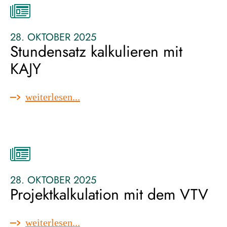
28. OKTOBER 2025
Stundensatz kalkulieren mit
KAJY
:
weiterlesen...
stundensatz
kalkulieren
mit
kajy
28. OKTOBER 2025
Projektkalkulation mit dem VTV
:
weiterlesen...