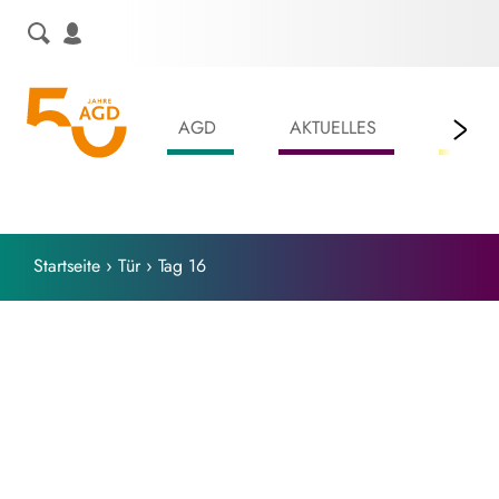
Skip
to
content
AGD
AKTUELLES
LEIS
Startseite
›
Tür
›
Tag 16