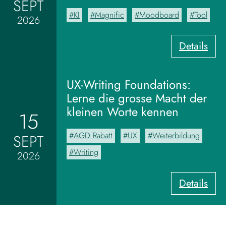
SEPT
KI
Magnific
Moodboard
Tool
2026
:
Details
V
o
m
UX-Writing Foundations:
M
Lerne die grosse Macht der
o
kleinen Worte kennen
15
o
d
AGD Rabatt
UX
Weiterbildung
SEPT
b
o
Writing
2026
a
r
:
Details
d
U
z
X
u
-
m