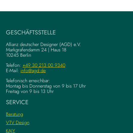
W
V
r
i
i
s
t
u
i
a
GESCHÄFTSSTELLE
n
l
g
–
Allianz deutscher Designer (AGD) e.V.
F
Markgrafendamm 24 | Haus 18
K
10245 Berlin
o
o
u
m
Telefon:
+49 30 213 00 9340
n
E-Mail:
info@agd.de
p
d
l
Telefonisch erreichbar:
a
e
Montag bis Donnerstag von 9 bis 17 Uhr
t
x
Freitag von 9 bis 13 Uhr
i
e
SERVICE
o
K
n
r
Beratung
s
e
VTV Design
:
a
KAJY
L
t