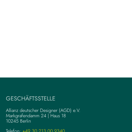
GESCHÄFTSSTELLE
Allianz deutscher Designer (AGD) e.V.
Markgrafendamm 24 | Haus 18
10245 Berlin
Telefon:
+49 30 213 00 9340