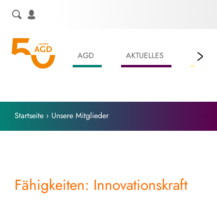
Skip
to
content
AGD
AKTUELLES
LEIS
Startseite
›
Unsere Mitglieder
Fähigkeiten: Innovationskraft