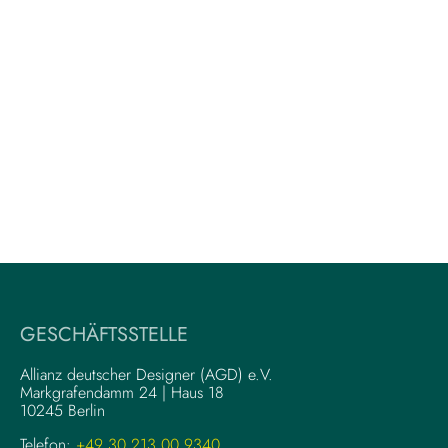
GESCHÄFTSSTELLE
Allianz deutscher Designer (AGD) e.V.
Markgrafendamm 24 | Haus 18
10245 Berlin
Telefon:
+49 30 213 00 9340