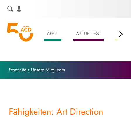
Skip
to
content
AGD
AKTUELLES
LEIS
Startseite
›
Unsere Mitglieder
Fähigkeiten: Art Direction