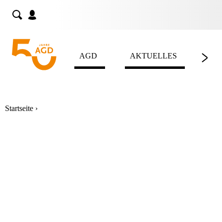
Skip
to
content
AGD
AKTUELLES
LE
Startseite
›