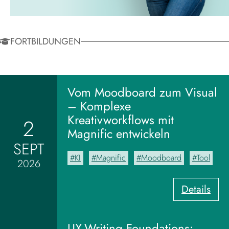
FORTBILDUNGEN
Vom Moodboard zum Visual
– Komplexe
Kreativworkflows mit
2
Magnific entwickeln
SEPT
KI
Magnific
Moodboard
Tool
2026
:
Details
V
o
m
UX-Writing Foundations: