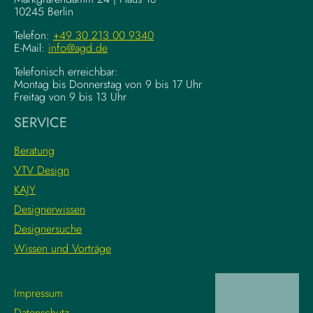
K
10245 Berlin
o
o
u
m
Telefon:
+49 30 213 00 9340
n
E-Mail:
info@agd.de
p
d
l
Telefonisch erreichbar:
a
e
Montag bis Donnerstag von 9 bis 17 Uhr
t
x
Freitag von 9 bis 13 Uhr
i
e
SERVICE
o
K
n
r
Beratung
s
e
VTV Design
:
a
KAJY
L
t
e
i
Designerwissen
r
v
Designersuche
n
w
Wissen und Vorträge
e
o
d
r
i
k
Impressum
e
f
Datenschutz