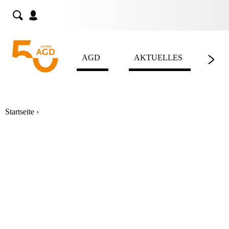
Skip
to
content
AGD
AKTUELLES
LE
Startseite
›